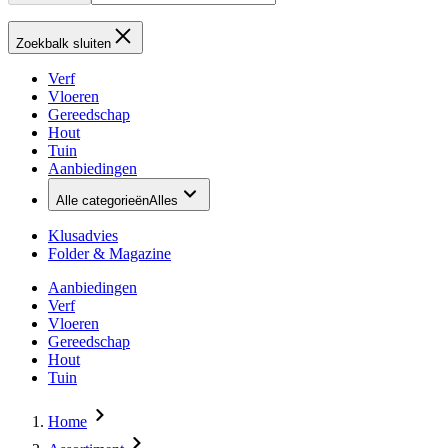
Zoekbalk sluiten
Verf
Vloeren
Gereedschap
Hout
Tuin
Aanbiedingen
Alle categorieën
Alles
Klusadvies
Folder & Magazine
Aanbiedingen
Verf
Vloeren
Gereedschap
Hout
Tuin
Home