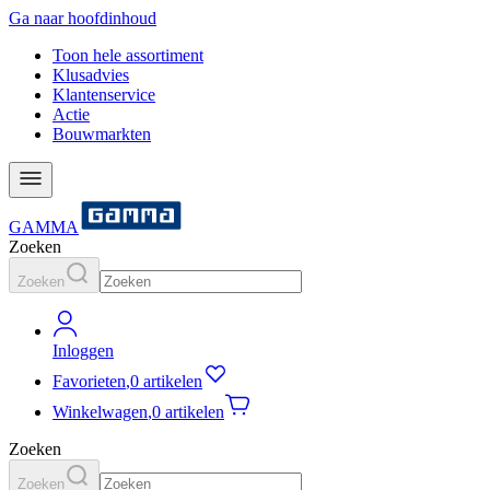
Ga naar hoofdinhoud
Toon hele assortiment
Klusadvies
Klantenservice
Actie
Bouwmarkten
GAMMA
Zoeken
Zoeken
Inloggen
Favorieten
,
0 artikelen
Winkelwagen
,
0 artikelen
Zoeken
Zoeken