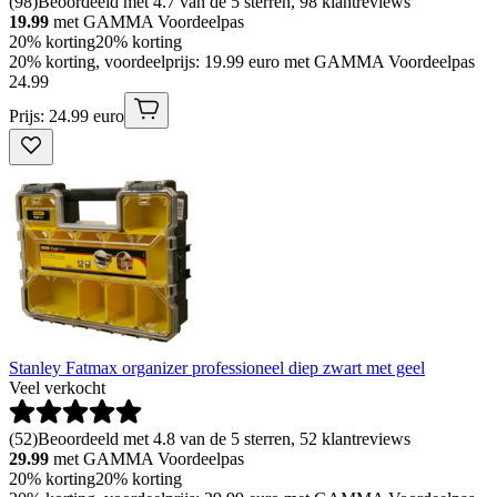
(
98
)
Beoordeeld met 4.7 van de 5 sterren, 98 klantreviews
19.99
met GAMMA Voordeelpas
20% korting
20% korting
20% korting, voordeelprijs: 19.99 euro met GAMMA Voordeelpas
24
.
99
Prijs: 24.99 euro
Stanley Fatmax organizer professioneel diep zwart met geel
Veel verkocht
(
52
)
Beoordeeld met 4.8 van de 5 sterren, 52 klantreviews
29.99
met GAMMA Voordeelpas
20% korting
20% korting