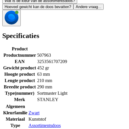
Wat is de kleur van de assortimentsdoos?
Hoeveel gewicht kan de doos bevatten?
Andere vraag...
Specificaties
Product
Productnummer
507963
EAN
3253561707209
Gewicht product
452 gr
Hoogte product
63 mm
Lengte product
210 mm
Breedte product
290 mm
Type(nummer)
Sortmaster Light
Merk
STANLEY
Algemeen
Kleurfamilie
Zwart
Materiaal
Kunststof
Type
Assortimentsdoos