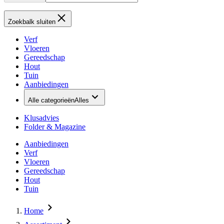
Zoekbalk sluiten
Verf
Vloeren
Gereedschap
Hout
Tuin
Aanbiedingen
Alle categorieën
Alles
Klusadvies
Folder & Magazine
Aanbiedingen
Verf
Vloeren
Gereedschap
Hout
Tuin
Home