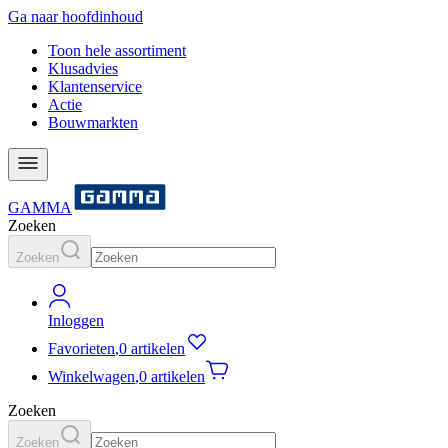
Ga naar hoofdinhoud
Toon hele assortiment
Klusadvies
Klantenservice
Actie
Bouwmarkten
GAMMA
Zoeken
Zoeken
Inloggen
Favorieten
,
0 artikelen
Winkelwagen
,
0 artikelen
Zoeken
Zoeken