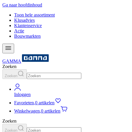
Ga naar hoofdinhoud
Toon hele assortiment
Klusadvies
Klantenservice
Actie
Bouwmarkten
GAMMA
Zoeken
Zoeken
Inloggen
Favorieten
,
0 artikelen
Winkelwagen
,
0 artikelen
Zoeken
Zoeken