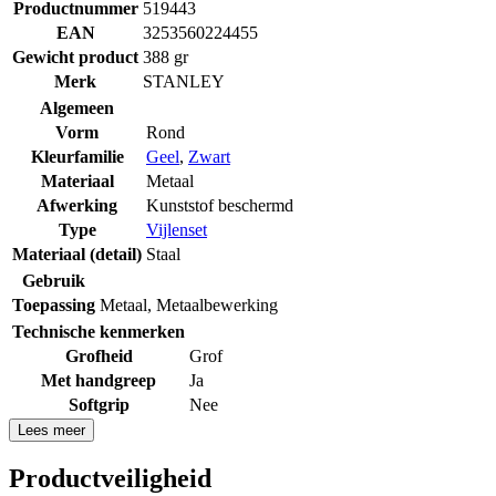
Productnummer
519443
EAN
3253560224455
Gewicht product
388 gr
Merk
STANLEY
Algemeen
Vorm
Rond
Kleurfamilie
Geel
,
Zwart
Materiaal
Metaal
Afwerking
Kunststof beschermd
Type
Vijlenset
Materiaal (detail)
Staal
Gebruik
Toepassing
Metaal
,
Metaalbewerking
Technische kenmerken
Grofheid
Grof
Met handgreep
Ja
Softgrip
Nee
Lees meer
Productveiligheid