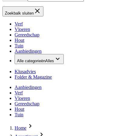
Zoekbalk sluiten
Verf
Vloeren
Gereedschap
Hout
Tuin
Aanbiedingen
Alle categorieën
Alles
Klusadvies
Folder & Magazine
Aanbiedingen
Verf
Vloeren
Gereedschap
Hout
Tuin
Home