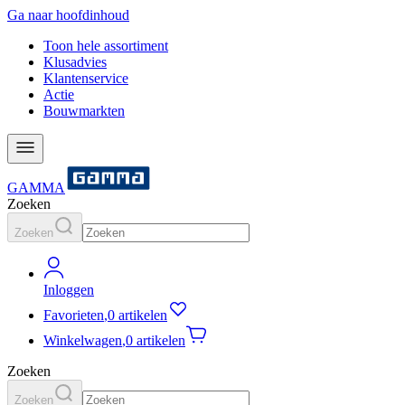
Ga naar hoofdinhoud
Toon hele assortiment
Klusadvies
Klantenservice
Actie
Bouwmarkten
GAMMA
Zoeken
Zoeken
Inloggen
Favorieten
,
0 artikelen
Winkelwagen
,
0 artikelen
Zoeken
Zoeken