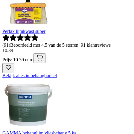
Perfax lijmkwast super
(
91
)
Beoordeeld met 4.5 van de 5 sterren, 91 klantreviews
10
.
39
Prijs: 10.39 euro
Bekijk alles in behangborstel
GAMMA behanglijm vliesbehang 5 kg