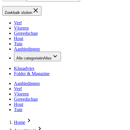
Zoekbalk sluiten
Verf
Vloeren
Gereedschap
Hout
Tuin
Aanbiedingen
Alle categorieën
Alles
Klusadvies
Folder & Magazine
Aanbiedingen
Verf
Vloeren
Gereedschap
Hout
Tuin
Home