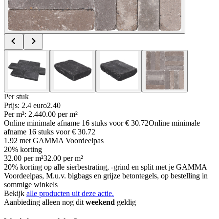
Per
stuk
Prijs: 2.4 euro
2
.
40
Per
m²
:
2.4
40.00
per
m²
Online minimale afname
16
stuks voor
€ 30.72
Online minimale
afname
16
stuks voor
€ 30.72
1.92
met GAMMA Voordeelpas
20% korting
32.00
per
m²
32.00
per
m²
20% korting op alle sierbestrating, -grind en split met je GAMMA
Voordeelpas, M.u.v. bigbags en grijze betontegels, op bestelling in
sommige winkels
Bekijk
alle producten uit deze actie.
Aanbieding alleen nog dit
weekend
geldig