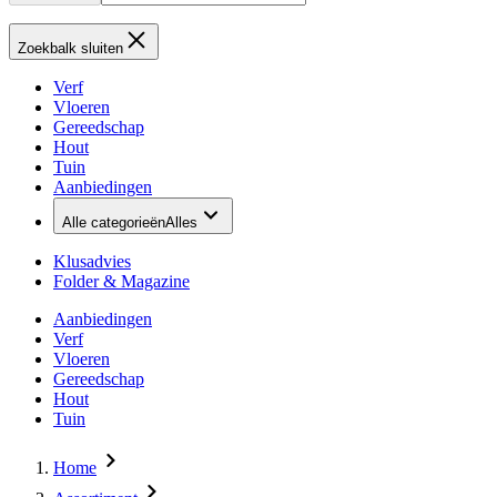
Zoekbalk sluiten
Verf
Vloeren
Gereedschap
Hout
Tuin
Aanbiedingen
Alle categorieën
Alles
Klusadvies
Folder & Magazine
Aanbiedingen
Verf
Vloeren
Gereedschap
Hout
Tuin
Home