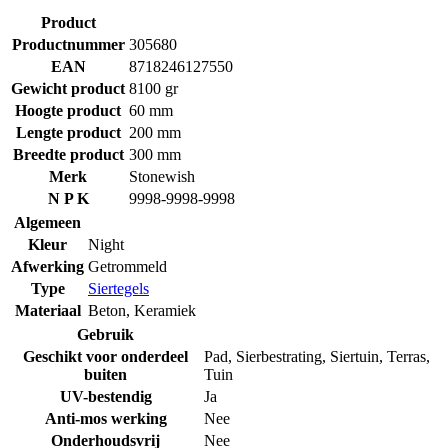
Product
Productnummer
305680
EAN
8718246127550
Gewicht product
8100 gr
Hoogte product
60 mm
Lengte product
200 mm
Breedte product
300 mm
Merk
Stonewish
N P K
9998-9998-9998
Algemeen
Kleur
Night
Afwerking
Getrommeld
Type
Siertegels
Materiaal
Beton
,
Keramiek
Gebruik
Geschikt voor onderdeel
Pad
,
Sierbestrating
,
Siertuin
,
Terras
,
buiten
Tuin
UV-bestendig
Ja
Anti-mos werking
Nee
Onderhoudsvrij
Nee