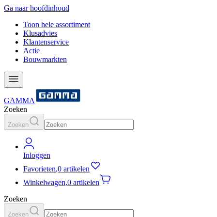
Ga naar hoofdinhoud
Toon hele assortiment
Klusadvies
Klantenservice
Actie
Bouwmarkten
GAMMA
Zoeken
Zoeken
Inloggen
Favorieten
,
0 artikelen
Winkelwagen
,
0 artikelen
Zoeken
Zoeken