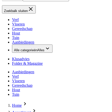
Zoekbalk sluiten
Verf
Vloeren
Gereedschap
Hout
Tuin
Aanbiedingen
Alle categorieën
Alles
Klusadvies
Folder & Magazine
Aanbiedingen
Verf
Vloeren
Gereedschap
Hout
Tuin
Home