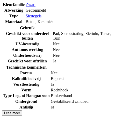
Kleurfamilie
Zwart
Afwerking
Getrommeld
Type
Siertegels
Materiaal
Beton
,
Keramiek
Gebruik
Geschikt voor onderdeel
Pad
,
Sierbestrating
,
Siertuin
,
Terras
,
buiten
Tuin
UV-bestendig
Nee
Anti-mos werking
Nee
Onderhoudsvrij
Nee
Geschikt voor aftrillen
Ja
Technische kenmerken
Poreus
Nee
Kalkuitbloei vrij
Beperkt
Vorstbestendig
Ja
Vorm
Rechthoek
Type Leg- of Hangpatroon
Blokverband
Ondergrond
Gestabiliseerd zandbed
Antislip
Ja
Lees meer