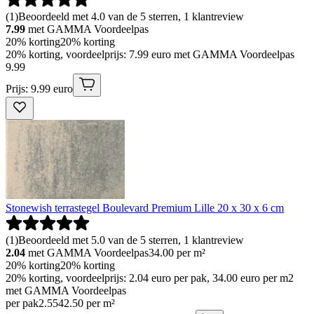
(
1
)
Beoordeeld met 4.0 van de 5 sterren, 1 klantreview
7.99
met GAMMA Voordeelpas
20% korting
20% korting
20% korting, voordeelprijs: 7.99 euro met GAMMA Voordeelpas
9
.
99
Prijs: 9.99 euro
Stonewish terrastegel Boulevard Premium Lille 20 x 30 x 6 cm
(
1
)
Beoordeeld met 5.0 van de 5 sterren, 1 klantreview
2.04
met GAMMA Voordeelpas
34.00
per m²
20% korting
20% korting
20% korting, voordeelprijs: 2.04 euro per pak, 34.00 euro per m2
met GAMMA Voordeelpas
per pak
2
.
55
42.50 per m²