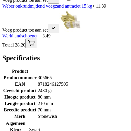
Voeg product toe aan set
Weber onkruidmijdend voegzand antraciet 15 kg
+ 11.39
Voeg product toe aan set
Werkhandschoenen
+ 3.49
Totaal 28.20
Specificaties
Product
Productnummer
305665
EAN
8718246127505
Gewicht product
2430 gr
Hoogte product
80 mm
Lengte product
210 mm
Breedte product
70 mm
Merk
Stonewish
Algemeen
Kleur
Zwart