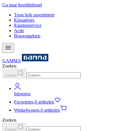
Ga naar hoofdinhoud
Toon hele assortiment
Klusadvies
Klantenservice
Actie
Bouwmarkten
GAMMA
Zoeken
Zoeken
Inloggen
Favorieten
,
0 artikelen
Winkelwagen
,
0 artikelen
Zoeken
Zoeken