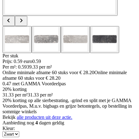
Per
stuk
Prijs: 0.59 euro
0
.
59
Per
m²
:
0.59
39.33
per
m²
Online minimale afname
60
stuks voor
€ 28.20
Online minimale
afname
60
stuks voor
€ 28.20
0.47
met GAMMA Voordeelpas
20% korting
31.33
per
m²
31.33
per
m²
20% korting op alle sierbestrating, -grind en split met je GAMMA
Voordeelpas, M.u.v. bigbags en grijze betontegels, op bestelling in
sommige winkels
Bekijk
alle producten uit deze actie.
Aanbieding nog
4
dagen geldig
Kleur
: