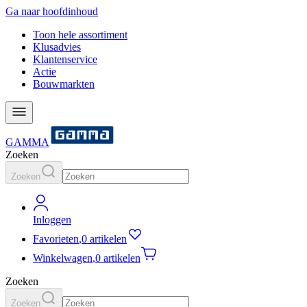
Ga naar hoofdinhoud
Toon hele assortiment
Klusadvies
Klantenservice
Actie
Bouwmarkten
GAMMA
Zoeken
Zoeken
Inloggen
Favorieten
,
0 artikelen
Winkelwagen
,
0 artikelen
Zoeken
Zoeken