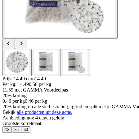
Prijs: 14.49 euro
14
.
49
Per
kg
:
14.49
0.58
per
kg
11.59
met GAMMA Voordeelpas
20% korting
0.46
per
kg
0.46
per
kg
20% korting op alle sierbestrating, -grind en split met je GAMMA Voo
Bekijk
alle producten uit deze actie.
Aanbieding nog
4
dagen geldig
Grootste korrelmaat
:
12
25
60