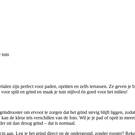
 tuin
len zijn perfect voor paden, opritten en zelfs terrassen. Ze geven je bu
voor split en grind en maak je tuin stijlvol én goed voor het milieu!
drooster om ervoor te zorgen dat het grind stevig blijft liggen, zodat 
 kan de kleur iets verschillen van de foto. Wil je je pad of oprit in me
erder uit dan droog grind – dat is normaal.
m aan. Leg je het grind direct op de ondergrond, zonder rooster? Reken 