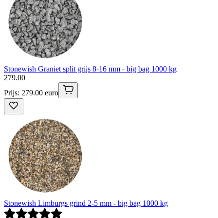
Stonewish Graniet split grijs 8-16 mm - big bag 1000 kg
279
.
00
Prijs: 279.00 euro
Stonewish Limburgs grind 2-5 mm - big bag 1000 kg