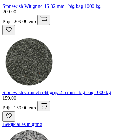
Stonewish Wit grind 16-32 mm - big bag 1000 kg
209
.
00
Prijs: 209.00 euro
Stonewish Graniet split grijs 2-5 mm - big bag 1000 kg
159
.
00
Prijs: 159.00 euro
Bekijk alles in grind