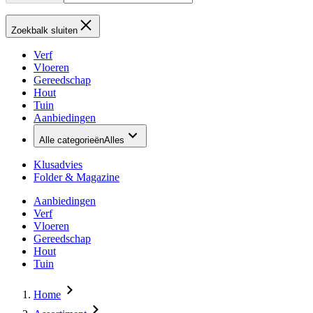
Zoekbalk sluiten
Verf
Vloeren
Gereedschap
Hout
Tuin
Aanbiedingen
Alle categorieën
Alles
Klusadvies
Folder & Magazine
Aanbiedingen
Verf
Vloeren
Gereedschap
Hout
Tuin
Home