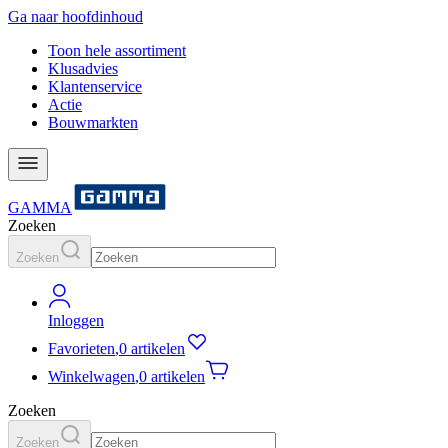
Ga naar hoofdinhoud
Toon hele assortiment
Klusadvies
Klantenservice
Actie
Bouwmarkten
GAMMA
Zoeken
Zoeken
Inloggen
Favorieten
,
0 artikelen
Winkelwagen
,
0 artikelen
Zoeken
Zoeken