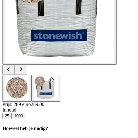
Prijs: 289 euro
289
.
00
Inhoud
:
25
1000
Hoeveel heb je nodig?