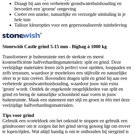
Draagt bij aan een verbeterde grondwaterhuishouding en
bevordert een 'groene' omgeving
Creëer een unieke, natuurlijke en verzorgde uitstraling in je
hele tuin
Talloze kleuropties voor een gepersonaliseerde tuinbeleving
Stonewish Castle grind 5-15 mm - Bigbag á 1000 kg
Transformeer je buitenruimte met de sterkste en meest
kostenefficiënte halfverhardingsmaterialen: split en grind. Deze
veelzijdige materialen lenen zich perfect voor opritten, looppaden en
zelfs terrassen, waardoor je moeiteloos een stijlvolle en natuurlijke
sfeer in je tuin creëert. Bovendien dragen split en grind bij aan een
verbeterde grondwaterhuishouding, waardoor jouw tuin extra
'groen' wordt. Ontdek de ongekende mogelijkheden van split en
grind en breng de natuurlijke schoonheid naar voren in jouw
buitenruimte. Maak een statement met stijl en groen in één met deze
veelzijdige halfverhardingsmaterialen.
Tips voor grind
Gebruik een worteldoek om het onkruid te stoppen en gebruik een
grindrooster om te zorgen dat het grind stevig genoeg ligt om erover
te lopen/rijden. Wat altijd handig is om te onthouden bij siergrind is