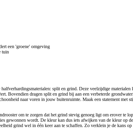
dert een 'groene' omgeving
 tuin
halfverhardingsmaterialen: split en grind. Deze veelzijdige materialen l
creëert. Bovendien dragen split en grind bij aan een verbeterde grondwa
choonheid naar voren in jouw buitenruimte. Maak een statement met stij
ooster om te zorgen dat het grind stevig genoeg ligt om erover te lopen
ties gewonnen wordt. De kleur kan dus iets afwijken van de kleur op de 
elheid grind wel in één keer aan te schaffen. Zo verklein je de kans op p