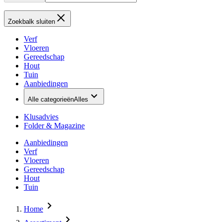
Zoekbalk sluiten
Verf
Vloeren
Gereedschap
Hout
Tuin
Aanbiedingen
Alle categorieën
Alles
Klusadvies
Folder & Magazine
Aanbiedingen
Verf
Vloeren
Gereedschap
Hout
Tuin
Home