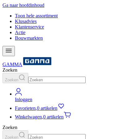
Ga naar hoofdinhoud
Toon hele assortiment
Klusadvies
Klantenservice
Actie
Bouwmarkten
GAMMA
Zoeken
Zoeken
Inloggen
Favorieten
,
0 artikelen
Winkelwagen
,
0 artikelen
Zoeken
Zoeken