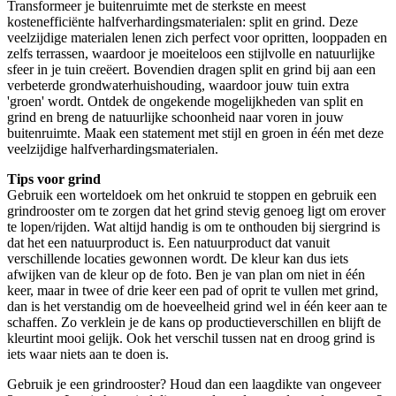
Transformeer je buitenruimte met de sterkste en meest
kostenefficiënte halfverhardingsmaterialen: split en grind. Deze
veelzijdige materialen lenen zich perfect voor opritten, looppaden en
zelfs terrassen, waardoor je moeiteloos een stijlvolle en natuurlijke
sfeer in je tuin creëert. Bovendien dragen split en grind bij aan een
verbeterde grondwaterhuishouding, waardoor jouw tuin extra
'groen' wordt. Ontdek de ongekende mogelijkheden van split en
grind en breng de natuurlijke schoonheid naar voren in jouw
buitenruimte. Maak een statement met stijl en groen in één met deze
veelzijdige halfverhardingsmaterialen.
Tips voor grind
Gebruik een worteldoek om het onkruid te stoppen en gebruik een
grindrooster om te zorgen dat het grind stevig genoeg ligt om erover
te lopen/rijden. Wat altijd handig is om te onthouden bij siergrind is
dat het een natuurproduct is. Een natuurproduct dat vanuit
verschillende locaties gewonnen wordt. De kleur kan dus iets
afwijken van de kleur op de foto. Ben je van plan om niet in één
keer, maar in twee of drie keer een pad of oprit te vullen met grind,
dan is het verstandig om de hoeveelheid grind wel in één keer aan te
schaffen. Zo verklein je de kans op productieverschillen en blijft de
kleurtint mooi gelijk. Ook het verschil tussen nat en droog grind is
iets waar niets aan te doen is.
Gebruik je een grindrooster? Houd dan een laagdikte van ongeveer