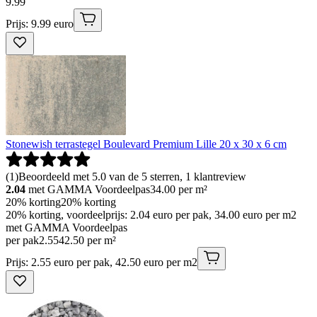
9
.
99
Prijs: 9.99 euro
Stonewish terrastegel Boulevard Premium Lille 20 x 30 x 6 cm
(
1
)
Beoordeeld met 5.0 van de 5 sterren, 1 klantreview
2.04
met GAMMA Voordeelpas
34.00
per m²
20% korting
20% korting
20% korting, voordeelprijs: 2.04 euro per pak, 34.00 euro per m2
met GAMMA Voordeelpas
per pak
2
.
55
42.50 per m²
Prijs: 2.55 euro per pak, 42.50 euro per m2