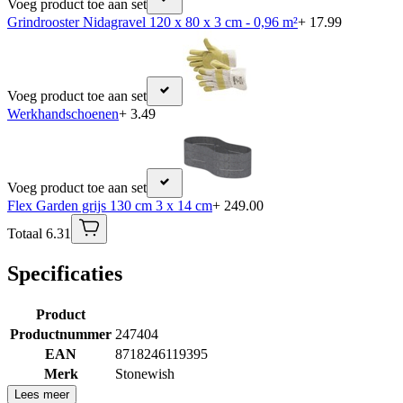
Voeg product toe aan set
Grindrooster Nidagravel 120 x 80 x 3 cm - 0,96 m²
+ 17.99
Voeg product toe aan set
Werkhandschoenen
+ 3.49
Voeg product toe aan set
Flex Garden grijs 130 cm 3 x 14 cm
+ 249.00
Totaal 6.31
Specificaties
Product
Productnummer
247404
EAN
8718246119395
Merk
Stonewish
Lees meer