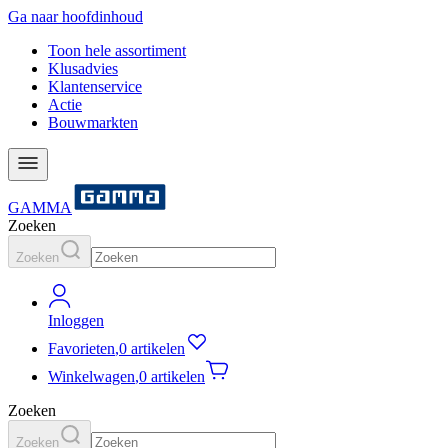
Ga naar hoofdinhoud
Toon hele assortiment
Klusadvies
Klantenservice
Actie
Bouwmarkten
GAMMA
Zoeken
Zoeken
Inloggen
Favorieten
,
0 artikelen
Winkelwagen
,
0 artikelen
Zoeken
Zoeken