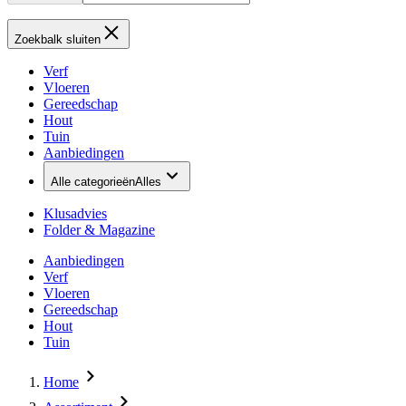
Zoekbalk sluiten
Verf
Vloeren
Gereedschap
Hout
Tuin
Aanbiedingen
Alle categorieën
Alles
Klusadvies
Folder & Magazine
Aanbiedingen
Verf
Vloeren
Gereedschap
Hout
Tuin
Home