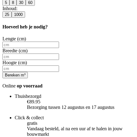
5
8
30
60
Inhoud
:
25
1000
Hoeveel heb je nodig?
Lengte (cm)
Breedte (cm)
Hoogte (cm)
Bereken m³
Online
op voorraad
Thuisbezorgd
€89.95
Bezorging tussen 12 augustus en 17 augustus
Click & collect
gratis
Vandaag besteld, al na een uur af te halen in jouw
bouwmarkt