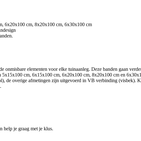
 cm, 6x20x100 cm, 8x20x100 cm, 6x30x100 cm
uindesign
banden.
, de onmisbare elementen voor elke tuinaanleg. Deze banden gaan verder
aten 5x15x100 cm, 6x15x100 cm, 6x20x100 cm, 8x20x100 cm en 6x30x10
), de overige afmetingen zijn uitgevoerd in VB verbinding (visbek). Kies
.
help je graag met je klus.