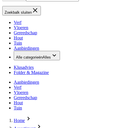
Zoekbalk sluiten
Verf
Vloeren
Gereedschap
Hout
Tuin
Aanbiedingen
Alle categorieën
Alles
Klusadvies
Folder & Magazine
Aanbiedingen
Verf
Vloeren
Gereedschap
Hout
Tuin
Home