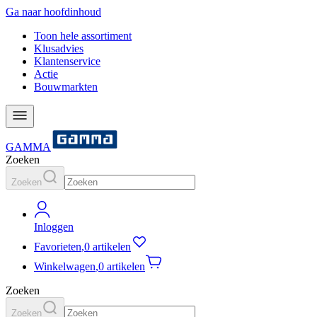
Ga naar hoofdinhoud
Toon hele assortiment
Klusadvies
Klantenservice
Actie
Bouwmarkten
GAMMA
Zoeken
Zoeken
Inloggen
Favorieten
,
0 artikelen
Winkelwagen
,
0 artikelen
Zoeken
Zoeken