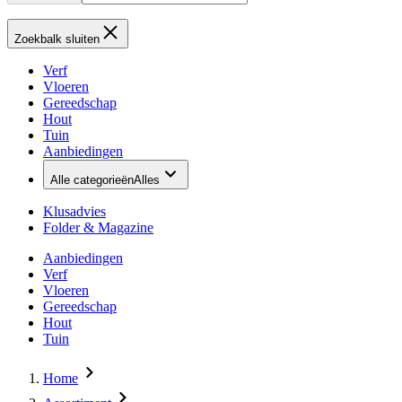
Zoekbalk sluiten
Verf
Vloeren
Gereedschap
Hout
Tuin
Aanbiedingen
Alle categorieën
Alles
Klusadvies
Folder & Magazine
Aanbiedingen
Verf
Vloeren
Gereedschap
Hout
Tuin
Home