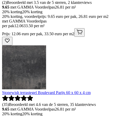
(
2
)
Beoordeeld met 3.5 van de 5 sterren, 2 klantreviews
9.65
met GAMMA Voordeelpas
26.81
per m²
20% korting
20% korting
20% korting, voordeelprijs: 9.65 euro per pak, 26.81 euro per m2
met GAMMA Voordeelpas
per pak
12
.
06
33.50 per m²
Prijs: 12.06 euro per pak, 33.50 euro per m2
Stonewish terrastegel Boulevard Parijs 60 x 60 x 4 cm
(
35
)
Beoordeeld met 4.6 van de 5 sterren, 35 klantreviews
9.65
met GAMMA Voordeelpas
26.81
per m²
20% korting
20% korting