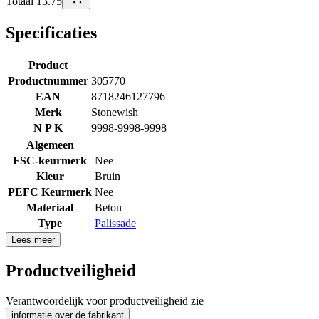
Totaal 13.75
Specificaties
Product
Productnummer
305770
EAN
8718246127796
Merk
Stonewish
N P K
9998-9998-9998
Algemeen
FSC-keurmerk
Nee
Kleur
Bruin
PEFC Keurmerk
Nee
Materiaal
Beton
Type
Palissade
Lees meer
Productveiligheid
Verantwoordelijk voor productveiligheid zie
informatie over de fabrikant