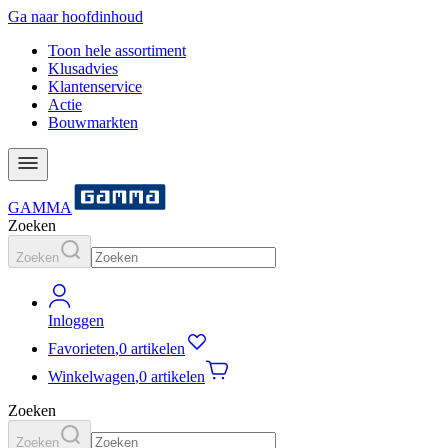
Ga naar hoofdinhoud
Toon hele assortiment
Klusadvies
Klantenservice
Actie
Bouwmarkten
GAMMA
Zoeken
Zoeken
Inloggen
Favorieten
,
0 artikelen
Winkelwagen
,
0 artikelen
Zoeken
Zoeken