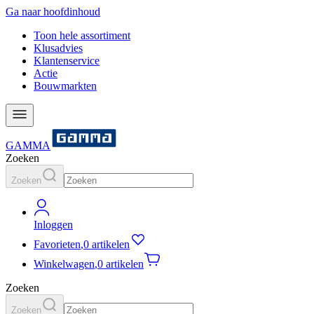
Ga naar hoofdinhoud
Toon hele assortiment
Klusadvies
Klantenservice
Actie
Bouwmarkten
GAMMA
Zoeken
Zoeken
Inloggen
Favorieten
,
0 artikelen
Winkelwagen
,
0 artikelen
Zoeken
Zoeken