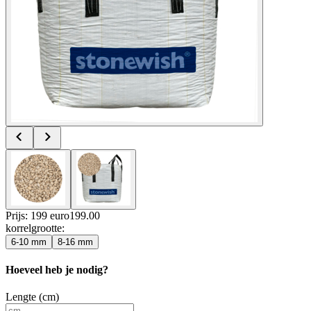
Prijs: 199 euro
199
.
00
korrelgrootte
:
6-10 mm
8-16 mm
Hoeveel heb je nodig?
Lengte (cm)