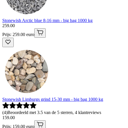
Stonewish Arctic blue 8-16 mm - big bag 1000 kg
259
.
00
Prijs: 259.00 euro
Stonewish Limburgs grind 15-30 mm - big bag 1000 kg
(
4
)
Beoordeeld met 3.5 van de 5 sterren, 4 klantreviews
159
.
00
Prijs: 159.00 euro