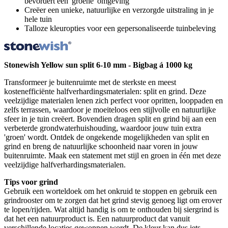
bevordert een 'groene' omgeving
Creëer een unieke, natuurlijke en verzorgde uitstraling in je
hele tuin
Talloze kleuropties voor een gepersonaliseerde tuinbeleving
Stonewish Yellow sun split 6-10 mm - Bigbag á 1000 kg
Transformeer je buitenruimte met de sterkste en meest
kostenefficiënte halfverhardingsmaterialen: split en grind. Deze
veelzijdige materialen lenen zich perfect voor opritten, looppaden en
zelfs terrassen, waardoor je moeiteloos een stijlvolle en natuurlijke
sfeer in je tuin creëert. Bovendien dragen split en grind bij aan een
verbeterde grondwaterhuishouding, waardoor jouw tuin extra
'groen' wordt. Ontdek de ongekende mogelijkheden van split en
grind en breng de natuurlijke schoonheid naar voren in jouw
buitenruimte. Maak een statement met stijl en groen in één met deze
veelzijdige halfverhardingsmaterialen.
Tips voor grind
Gebruik een worteldoek om het onkruid te stoppen en gebruik een
grindrooster om te zorgen dat het grind stevig genoeg ligt om erover
te lopen/rijden. Wat altijd handig is om te onthouden bij siergrind is
dat het een natuurproduct is. Een natuurproduct dat vanuit
verschillende locaties gewonnen wordt. De kleur kan dus iets