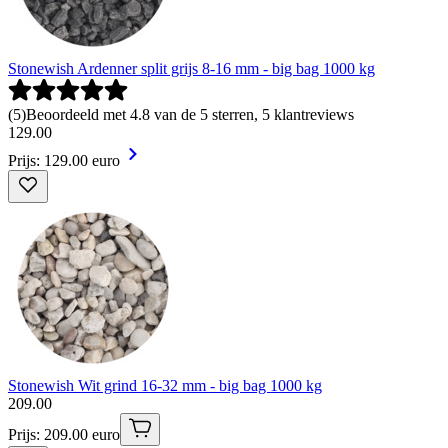
Stonewish Ardenner split grijs 8-16 mm - big bag 1000 kg
(
5
)
Beoordeeld met 4.8 van de 5 sterren, 5 klantreviews
129
.
00
Prijs: 129.00 euro
Stonewish Wit grind 16-32 mm - big bag 1000 kg
209
.
00
Prijs: 209.00 euro