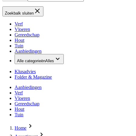
Zoekbalk sluiten
Verf
Vloeren
Gereedschap
Hout
Tuin
Aanbiedingen
Alle categorieën
Alles
Klusadvies
Folder & Magazine
Aanbiedingen
Verf
Vloeren
Gereedschap
Hout
Tuin
Home