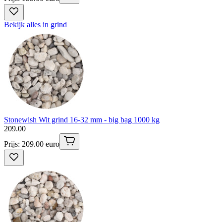
Bekijk alles in grind
Stonewish Wit grind 16-32 mm - big bag 1000 kg
209
.
00
Prijs: 209.00 euro