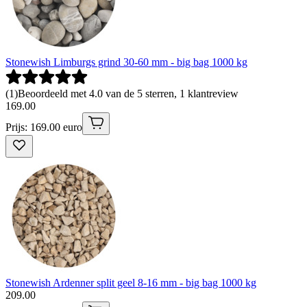
Stonewish Limburgs grind 30-60 mm - big bag 1000 kg
(
1
)
Beoordeeld met 4.0 van de 5 sterren, 1 klantreview
169
.
00
Prijs: 169.00 euro
Stonewish Ardenner split geel 8-16 mm - big bag 1000 kg
209
.
00