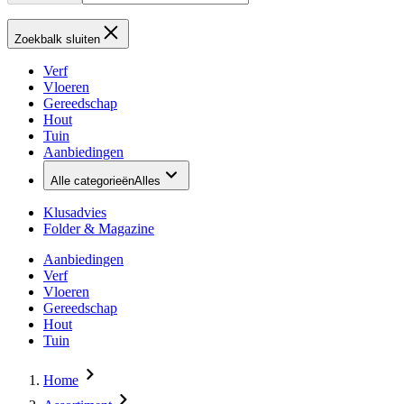
Zoekbalk sluiten
Verf
Vloeren
Gereedschap
Hout
Tuin
Aanbiedingen
Alle categorieën
Alles
Klusadvies
Folder & Magazine
Aanbiedingen
Verf
Vloeren
Gereedschap
Hout
Tuin
Home