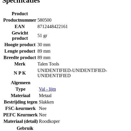
Specificaties
Product
Productnummer
580500
EAN
8712448422161
Gewicht
51 gr
product
Hoogte product
30 mm
Lengte product
89 mm
Breedte product
89 mm
Merk
Talen Tools
UNIDENTIFIED-UNIDENTIFIED-
N P K
UNIDENTIFIED
Algemeen
Type
Val - lijm
Materiaal
Metaal
Bestrijding tegen
Slakken
FSC-keurmerk
Nee
PEFC Keurmerk
Nee
Materiaal (detail)
Roodkoper
Gebruik