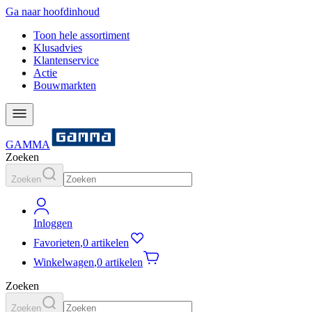
Ga naar hoofdinhoud
Toon hele assortiment
Klusadvies
Klantenservice
Actie
Bouwmarkten
GAMMA
Zoeken
Zoeken
Inloggen
Favorieten
,
0 artikelen
Winkelwagen
,
0 artikelen
Zoeken
Zoeken