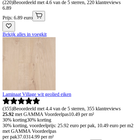
(
220
)
Beoordeeld met 4.6 van de 5 sterren, 220 klantreviews
6
.
89
Prijs: 6.89 euro
Bekijk alles in voegkit
Laminaat Village wit geolied eiken
(
355
)
Beoordeeld met 4.4 van de 5 sterren, 355 klantreviews
25.92
met GAMMA Voordeelpas
10.49
per m²
30% korting
30% korting
30% korting, voordeelprijs: 25.92 euro per pak, 10.49 euro per m2
met GAMMA Voordeelpas
per pak
37
.
03
14.99 per m²