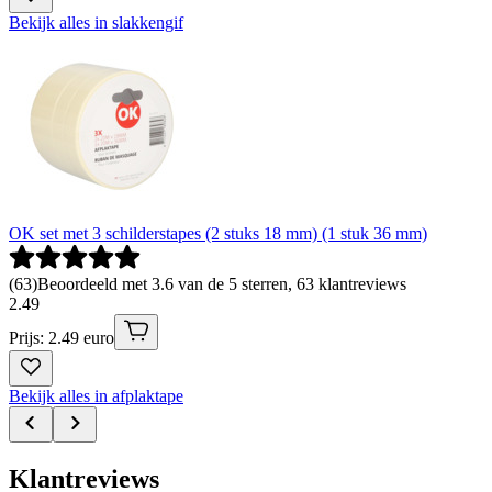
Bekijk alles in slakkengif
OK set met 3 schilderstapes (2 stuks 18 mm) (1 stuk 36 mm)
(
63
)
Beoordeeld met 3.6 van de 5 sterren, 63 klantreviews
2
.
49
Prijs: 2.49 euro
Bekijk alles in afplaktape
Klantreviews