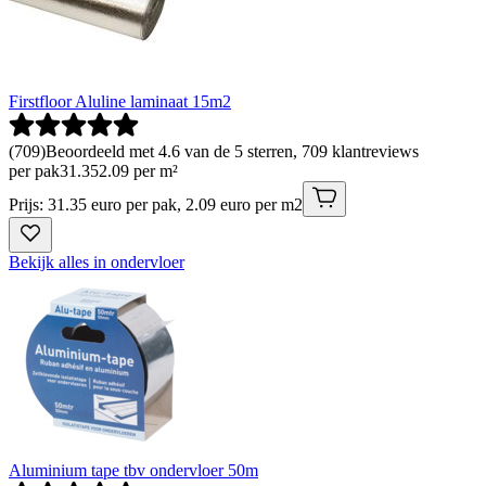
Firstfloor Aluline laminaat 15m2
(
709
)
Beoordeeld met 4.6 van de 5 sterren, 709 klantreviews
per pak
31
.
35
2.09 per m²
Prijs: 31.35 euro per pak, 2.09 euro per m2
Bekijk alles in ondervloer
Aluminium tape tbv ondervloer 50m