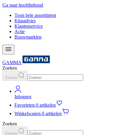
Ga naar hoofdinhoud
Toon hele assortiment
Klusadvies
Klantenservice
Actie
Bouwmarkten
GAMMA
Zoeken
Zoeken
Inloggen
Favorieten
,
0 artikelen
Winkelwagen
,
0 artikelen
Zoeken
Zoeken