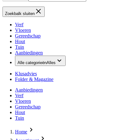
Zoekbalk sluiten
Verf
Vloeren
Gereedschap
Hout
Tuin
Aanbiedingen
Alle categorieën
Alles
Klusadvies
Folder & Magazine
Aanbiedingen
Verf
Vloeren
Gereedschap
Hout
Tuin
Home