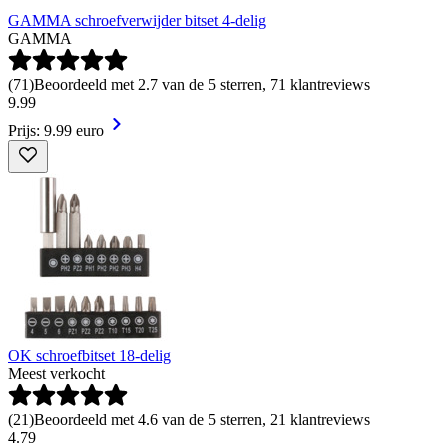
GAMMA schroefverwijder bitset 4-delig
GAMMA
(
71
)
Beoordeeld met 2.7 van de 5 sterren, 71 klantreviews
9
.
99
Prijs: 9.99 euro
OK schroefbitset 18-delig
Meest verkocht
(
21
)
Beoordeeld met 4.6 van de 5 sterren, 21 klantreviews
4
.
79