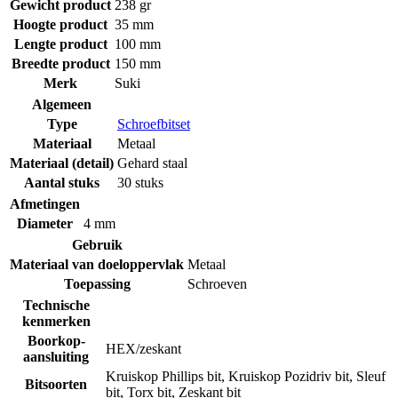
Gewicht product
238 gr
Hoogte product
35 mm
Lengte product
100 mm
Breedte product
150 mm
Merk
Suki
Algemeen
Type
Schroefbitset
Materiaal
Metaal
Materiaal (detail)
Gehard staal
Aantal stuks
30 stuks
Afmetingen
Diameter
4 mm
Gebruik
Materiaal van doeloppervlak
Metaal
Toepassing
Schroeven
Technische
kenmerken
Boorkop-
HEX/zeskant
aansluiting
Kruiskop Phillips bit
,
Kruiskop Pozidriv bit
,
Sleuf
Bitsoorten
bit
,
Torx bit
,
Zeskant bit