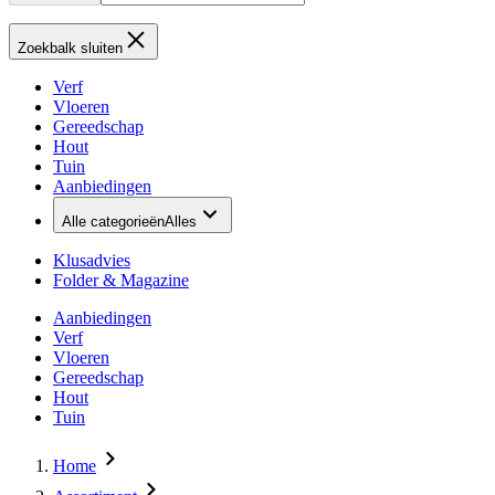
Zoekbalk sluiten
Verf
Vloeren
Gereedschap
Hout
Tuin
Aanbiedingen
Alle categorieën
Alles
Klusadvies
Folder & Magazine
Aanbiedingen
Verf
Vloeren
Gereedschap
Hout
Tuin
Home