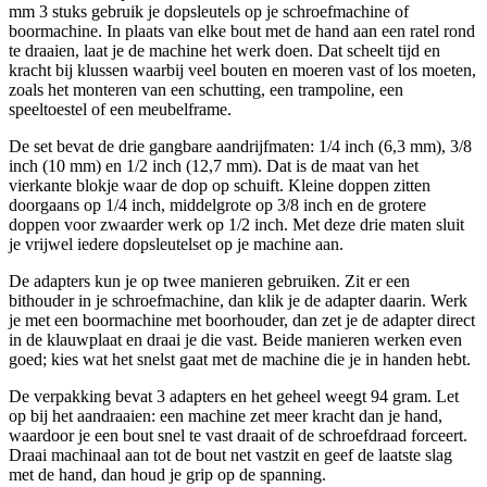
mm 3 stuks gebruik je dopsleutels op je schroefmachine of
boormachine. In plaats van elke bout met de hand aan een ratel rond
te draaien, laat je de machine het werk doen. Dat scheelt tijd en
kracht bij klussen waarbij veel bouten en moeren vast of los moeten,
zoals het monteren van een schutting, een trampoline, een
speeltoestel of een meubelframe.
De set bevat de drie gangbare aandrijfmaten: 1/4 inch (6,3 mm), 3/8
inch (10 mm) en 1/2 inch (12,7 mm). Dat is de maat van het
vierkante blokje waar de dop op schuift. Kleine doppen zitten
doorgaans op 1/4 inch, middelgrote op 3/8 inch en de grotere
doppen voor zwaarder werk op 1/2 inch. Met deze drie maten sluit
je vrijwel iedere dopsleutelset op je machine aan.
De adapters kun je op twee manieren gebruiken. Zit er een
bithouder in je schroefmachine, dan klik je de adapter daarin. Werk
je met een boormachine met boorhouder, dan zet je de adapter direct
in de klauwplaat en draai je die vast. Beide manieren werken even
goed; kies wat het snelst gaat met de machine die je in handen hebt.
De verpakking bevat 3 adapters en het geheel weegt 94 gram. Let
op bij het aandraaien: een machine zet meer kracht dan je hand,
waardoor je een bout snel te vast draait of de schroefdraad forceert.
Draai machinaal aan tot de bout net vastzit en geef de laatste slag
met de hand, dan houd je grip op de spanning.