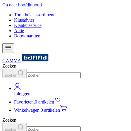
Ga naar hoofdinhoud
Toon hele assortiment
Klusadvies
Klantenservice
Actie
Bouwmarkten
GAMMA
Zoeken
Zoeken
Inloggen
Favorieten
,
0 artikelen
Winkelwagen
,
0 artikelen
Zoeken
Zoeken