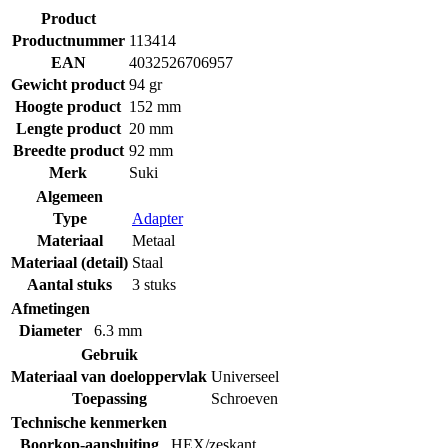
Product
Productnummer
113414
EAN
4032526706957
Gewicht product
94 gr
Hoogte product
152 mm
Lengte product
20 mm
Breedte product
92 mm
Merk
Suki
Algemeen
Type
Adapter
Materiaal
Metaal
Materiaal (detail)
Staal
Aantal stuks
3 stuks
Afmetingen
Diameter
6.3 mm
Gebruik
Materiaal van doeloppervlak
Universeel
Toepassing
Schroeven
Technische kenmerken
Boorkop-aansluiting
HEX/zeskant