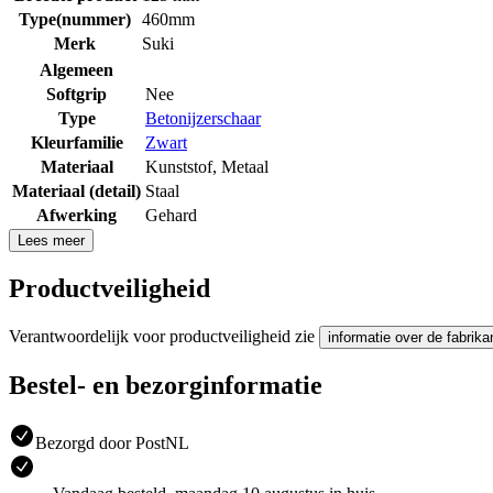
Type(nummer)
460mm
Merk
Suki
Algemeen
Softgrip
Nee
Type
Betonijzerschaar
Kleurfamilie
Zwart
Materiaal
Kunststof
,
Metaal
Materiaal (detail)
Staal
Afwerking
Gehard
Lees meer
Productveiligheid
Verantwoordelijk voor productveiligheid zie
informatie over de fabrika
Bestel- en bezorginformatie
Bezorgd door PostNL