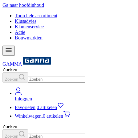
Ga naar hoofdinhoud
Toon hele assortiment
Klusadvies
Klantenservice
Actie
Bouwmarkten
GAMMA
Zoeken
Zoeken
Inloggen
Favorieten
,
0 artikelen
Winkelwagen
,
0 artikelen
Zoeken
Zoeken