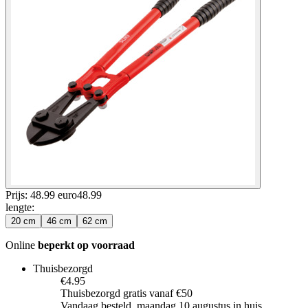
Prijs: 48.99 euro
48
.
99
lengte
:
20 cm
46 cm
62 cm
Online
beperkt op voorraad
Thuisbezorgd
€4.95
Thuisbezorgd gratis vanaf €50
Vandaag besteld, maandag 10 augustus in huis