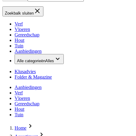
Zoekbalk sluiten
Verf
Vloeren
Gereedschap
Hout
Tuin
Aanbiedingen
Alle categorieën
Alles
Klusadvies
Folder & Magazine
Aanbiedingen
Verf
Vloeren
Gereedschap
Hout
Tuin
Home