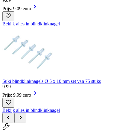
9
.
09
Prijs: 9.09 euro
Bekijk alles in blindklinknagel
Suki blindklinknagels Ø 5 x 10 mm set van 75 stuks
9
.
99
Prijs: 9.99 euro
Bekijk alles in blindklinknagel