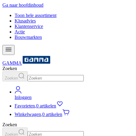
Ga naar hoofdinhoud
Toon hele assortiment
Klusadvies
Klantenservice
Actie
Bouwmarkten
GAMMA
Zoeken
Zoeken
Inloggen
Favorieten
,
0 artikelen
Winkelwagen
,
0 artikelen
Zoeken
Zoeken