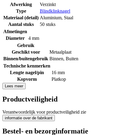
Afwerking
Verzinkt
Type
Blindklinknagel
Materiaal (detail)
Aluminium
,
Staal
Aantal stuks
50 stuks
Afmetingen
Diameter
4 mm
Gebruik
Geschikt voor
Metaalplaat
Binnen/buitengebruik
Binnen
,
Buiten
Technische kenmerken
Lengte nagel/pin
16 mm
Kopvorm
Platkop
Lees meer
Productveiligheid
Verantwoordelijk voor productveiligheid zie
informatie over de fabrikant
Bestel- en bezorginformatie