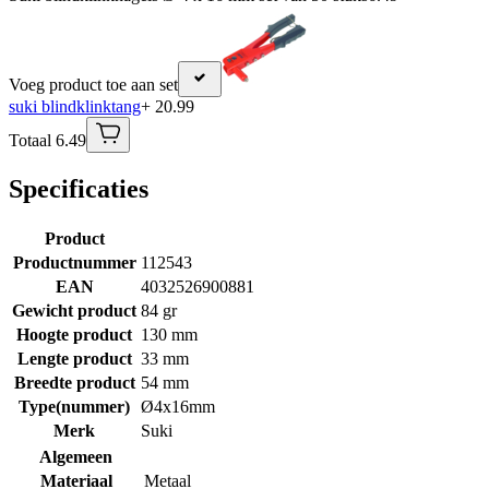
Voeg product toe aan set
suki blindklinktang
+ 20.99
Totaal 6.49
Specificaties
Product
Productnummer
112543
EAN
4032526900881
Gewicht product
84 gr
Hoogte product
130 mm
Lengte product
33 mm
Breedte product
54 mm
Type(nummer)
Ø4x16mm
Merk
Suki
Algemeen
Materiaal
Metaal