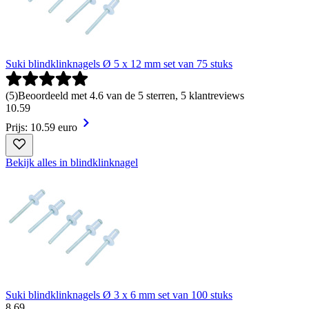
Suki blindklinknagels Ø 5 x 12 mm set van 75 stuks
(
5
)
Beoordeeld met 4.6 van de 5 sterren, 5 klantreviews
10
.
59
Prijs: 10.59 euro
Bekijk alles in blindklinknagel
Suki blindklinknagels Ø 3 x 6 mm set van 100 stuks
8
.
69