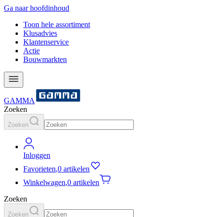
Ga naar hoofdinhoud
Toon hele assortiment
Klusadvies
Klantenservice
Actie
Bouwmarkten
GAMMA
Zoeken
Zoeken
Inloggen
Favorieten
,
0 artikelen
Winkelwagen
,
0 artikelen
Zoeken
Zoeken