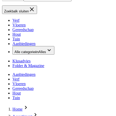
Zoekbalk sluiten
Verf
Vloeren
Gereedschap
Hout
Tuin
Aanbiedingen
Alle categorieën
Alles
Klusadvies
Folder & Magazine
Aanbiedingen
Verf
Vloeren
Gereedschap
Hout
Tuin
Home