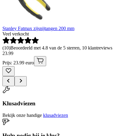
Stanley Fatmax zijsnijtangen 200 mm
Veel verkocht
(
10
)
Beoordeeld met 4.8 van de 5 sterren, 10 klantreviews
23
.
99
Prijs: 23.99 euro
Klusadviezen
Bekijk onze handige
klusadviezen
Hulp nodig bij je klus?