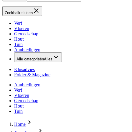
Zoekbalk sluiten
Verf
Vloeren
Gereedschap
Hout
Tuin
Aanbiedingen
Alle categorieën
Alles
Klusadvies
Folder & Magazine
Aanbiedingen
Verf
Vloeren
Gereedschap
Hout
Tuin
Home