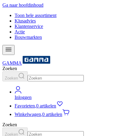
Ga naar hoofdinhoud
Toon hele assortiment
Klusadvies
Klantenservice
Actie
Bouwmarkten
GAMMA
Zoeken
Zoeken
Inloggen
Favorieten
,
0 artikelen
Winkelwagen
,
0 artikelen
Zoeken
Zoeken