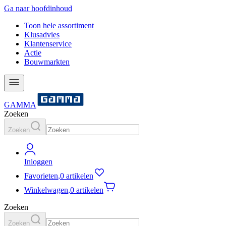
Ga naar hoofdinhoud
Toon hele assortiment
Klusadvies
Klantenservice
Actie
Bouwmarkten
GAMMA
Zoeken
Zoeken
Inloggen
Favorieten
,
0 artikelen
Winkelwagen
,
0 artikelen
Zoeken
Zoeken