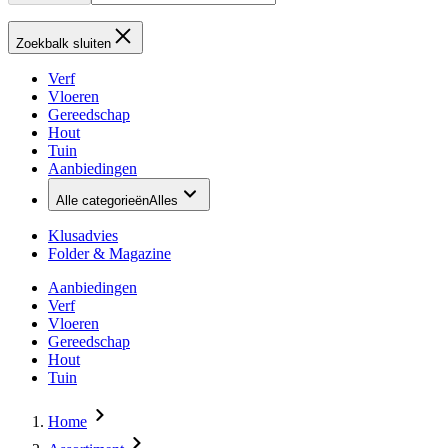
Zoekbalk sluiten
Verf
Vloeren
Gereedschap
Hout
Tuin
Aanbiedingen
Alle categorieën
Alles
Klusadvies
Folder & Magazine
Aanbiedingen
Verf
Vloeren
Gereedschap
Hout
Tuin
Home