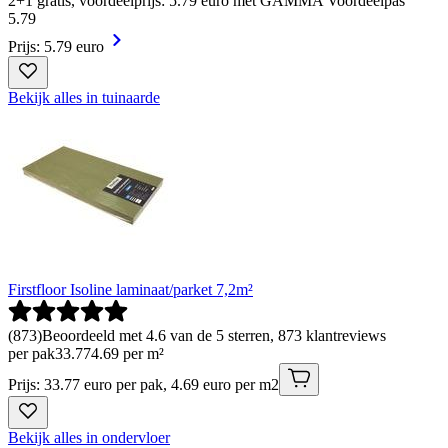
2+1 gratis, voordeelprijs: 5.79 euro met GAMMA Voordeelpas
5
.
79
Prijs: 5.79 euro
Bekijk alles in tuinaarde
Firstfloor Isoline laminaat/parket 7,2m²
(
873
)
Beoordeeld met 4.6 van de 5 sterren, 873 klantreviews
per pak
33
.
77
4.69 per m²
Prijs: 33.77 euro per pak, 4.69 euro per m2
Bekijk alles in ondervloer