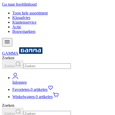
Ga naar hoofdinhoud
Toon hele assortiment
Klusadvies
Klantenservice
Actie
Bouwmarkten
GAMMA
Zoeken
Zoeken
Inloggen
Favorieten
,
0 artikelen
Winkelwagen
,
0 artikelen
Zoeken
Zoeken