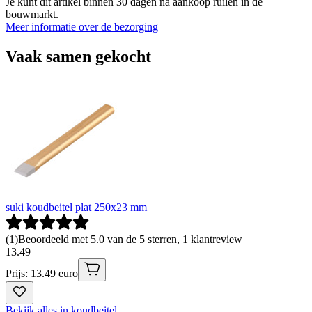
Je kunt dit artikel binnen 30 dagen na aankoop ruilen in de
bouwmarkt.
Meer informatie over de bezorging
Vaak samen gekocht
suki koudbeitel plat 250x23 mm
(
1
)
Beoordeeld met 5.0 van de 5 sterren, 1 klantreview
13
.
49
Prijs: 13.49 euro
Bekijk alles in koudbeitel