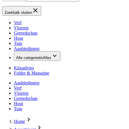
Zoekbalk sluiten
Verf
Vloeren
Gereedschap
Hout
Tuin
Aanbiedingen
Alle categorieën
Alles
Klusadvies
Folder & Magazine
Aanbiedingen
Verf
Vloeren
Gereedschap
Hout
Tuin
Home