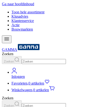
Ga naar hoofdinhoud
Toon hele assortiment
Klusadvies
Klantenservice
Actie
Bouwmarkten
GAMMA
Zoeken
Zoeken
Inloggen
Favorieten
,
0 artikelen
Winkelwagen
,
0 artikelen
Zoeken
Zoeken