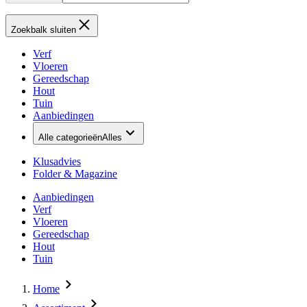
Zoekbalk sluiten
Verf
Vloeren
Gereedschap
Hout
Tuin
Aanbiedingen
Alle categorieën
Alles
Klusadvies
Folder & Magazine
Aanbiedingen
Verf
Vloeren
Gereedschap
Hout
Tuin
Home