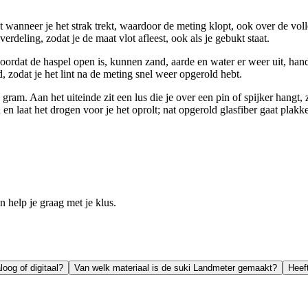
t wanneer je het strak trekt, waardoor de meting klopt, ook over de volle
erdeling, zodat je de maat vlot afleest, ook als je gebukt staat.
Doordat de haspel open is, kunnen zand, aarde en water er weer uit, ha
d, zodat je het lint na de meting snel weer opgerold hebt.
 Aan het uiteinde zit een lus die je over een pin of spijker hangt, zo
 laat het drogen voor je het oprolt; nat opgerold glasfiber gaat plakken 
help je graag met je klus.
oog of digitaal?
Van welk materiaal is de suki Landmeter gemaakt?
Heef