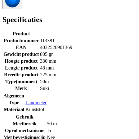
Specificaties
Product
Productnummer
113381
EAN
4032526901369
Gewicht product
805 gr
Hoogte product
330 mm
Lengte product
48 mm
Breedte product
225 mm
Type(nummer)
50m
Merk
Suki
Algemeen
Type
Landmeter
Materiaal
Kunststof
Gebruik
Meetbereik
50 m
Oprol mechanisme
Ja
Met bevestigingsclip
Nee