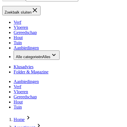
Zoekbalk sluiten
Verf
Vloeren
Gereedschap
Hout
Tuin
Aanbiedingen
Alle categorieën
Alles
Klusadvies
Folder & Magazine
Aanbiedingen
Verf
Vloeren
Gereedschap
Hout
Tuin
Home