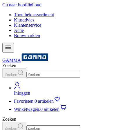
Ga naar hoofdinhoud
Toon hele assortiment
Klusadvies
Klantenservice
Actie
Bouwmarkten
GAMMA
Zoeken
Zoeken
Inloggen
Favorieten
,
0 artikelen
Winkelwagen
,
0 artikelen
Zoeken
Zoeken