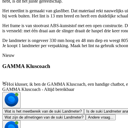
hebt, is dit het juiste gereedschap.
Het meetlint is gemaakt van glasfiber. Dat materiaal rekt nauwelijks ui
bij werk buiten. Het lint is 13 mm breed en heeft een duidelijke schaalv
Het frame is van stootvast ABS-kunststof met een open constructie. 
is versneld: met één draai aan de slinger draait de haspel drie keer ron
De landmeter is ongeveer 330 mm hoog en 48 mm diep en weegt 805 gram.
Je koopt 1 landmeter per verpakking. Maak het lint na gebruik schoon en
Nieuw
GAMMA Kluscoach
👋
Hoi klusser, ik ben de GAMMA Kluscoach, een handige chatbot, en 
GAMMA Kluscoach - Altijd bereikbaar
Wat is het meetbereik van de suki Landmeter?
Is de suki Landmeter anal
Wat zijn de afmetingen van de suki Landmeter?
Andere vraag...