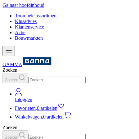
Ga naar hoofdinhoud
Toon hele assortiment
Klusadvies
Klantenservice
Actie
Bouwmarkten
GAMMA
Zoeken
Zoeken
Inloggen
Favorieten
,
0 artikelen
Winkelwagen
,
0 artikelen
Zoeken
Zoeken