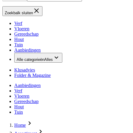
Zoekbalk sluiten
Verf
Vloeren
Gereedschap
Hout
Tuin
Aanbiedingen
Alle categorieën
Alles
Klusadvies
Folder & Magazine
Aanbiedingen
Verf
Vloeren
Gereedschap
Hout
Tuin
Home