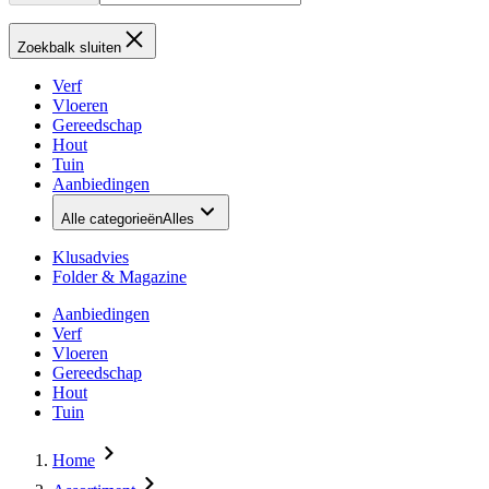
Zoekbalk sluiten
Verf
Vloeren
Gereedschap
Hout
Tuin
Aanbiedingen
Alle categorieën
Alles
Klusadvies
Folder & Magazine
Aanbiedingen
Verf
Vloeren
Gereedschap
Hout
Tuin
Home