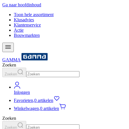
Ga naar hoofdinhoud
Toon hele assortiment
Klusadvies
Klantenservice
Actie
Bouwmarkten
GAMMA
Zoeken
Zoeken
Inloggen
Favorieten
,
0 artikelen
Winkelwagen
,
0 artikelen
Zoeken
Zoeken