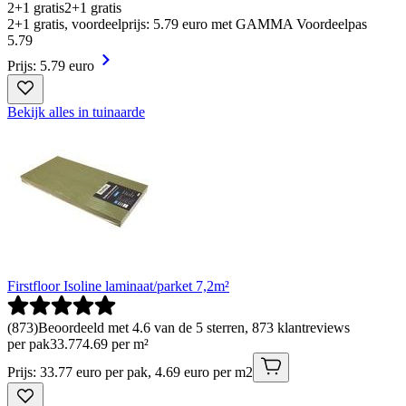
2+1 gratis
2+1 gratis
2+1 gratis, voordeelprijs: 5.79 euro met GAMMA Voordeelpas
5
.
79
Prijs: 5.79 euro
Bekijk alles in tuinaarde
Firstfloor Isoline laminaat/parket 7,2m²
(
873
)
Beoordeeld met 4.6 van de 5 sterren, 873 klantreviews
per pak
33
.
77
4.69 per m²
Prijs: 33.77 euro per pak, 4.69 euro per m2