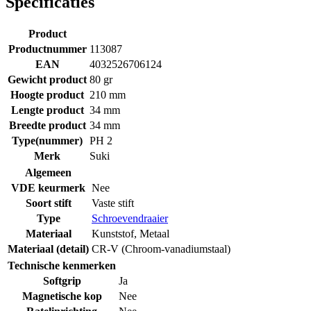
Specificaties
Product
Productnummer
113087
EAN
4032526706124
Gewicht product
80 gr
Hoogte product
210 mm
Lengte product
34 mm
Breedte product
34 mm
Type(nummer)
PH 2
Merk
Suki
Algemeen
VDE keurmerk
Nee
Soort stift
Vaste stift
Type
Schroevendraaier
Materiaal
Kunststof
,
Metaal
Materiaal (detail)
CR-V (Chroom-vanadiumstaal)
Technische kenmerken
Softgrip
Ja
Magnetische kop
Nee