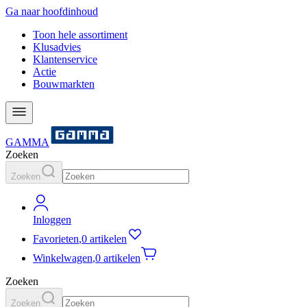
Ga naar hoofdinhoud
Toon hele assortiment
Klusadvies
Klantenservice
Actie
Bouwmarkten
GAMMA
Zoeken
Zoeken
Inloggen
Favorieten
,
0 artikelen
Winkelwagen
,
0 artikelen
Zoeken
Zoeken