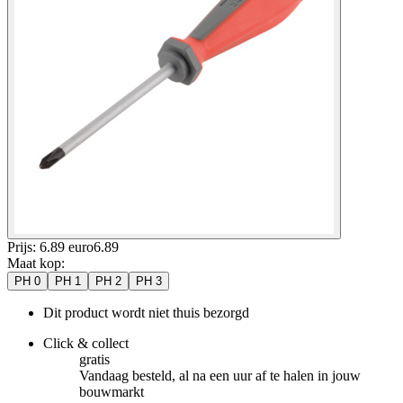
Prijs: 6.89 euro
6
.
89
Maat kop
:
PH 0
PH 1
PH 2
PH 3
Dit product wordt niet thuis bezorgd
Click & collect
gratis
Vandaag besteld, al na een uur af te halen in jouw
bouwmarkt