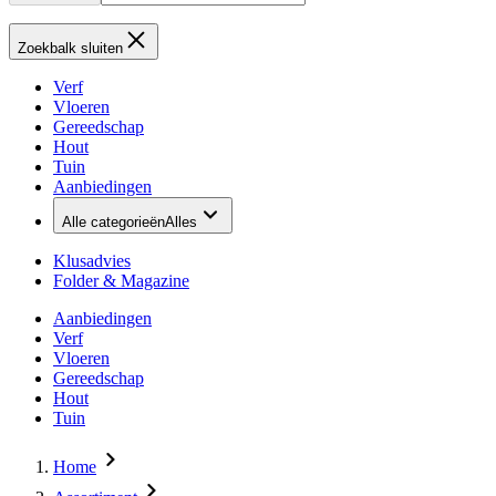
Zoekbalk sluiten
Verf
Vloeren
Gereedschap
Hout
Tuin
Aanbiedingen
Alle categorieën
Alles
Klusadvies
Folder & Magazine
Aanbiedingen
Verf
Vloeren
Gereedschap
Hout
Tuin
Home