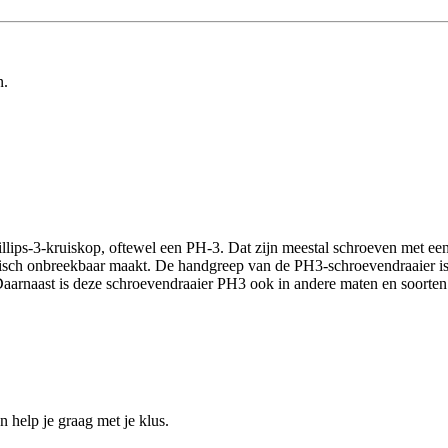
n.
illips-3-kruiskop, oftewel een PH-3. Dat zijn meestal schroeven met e
tisch onbreekbaar maakt. De handgreep van de PH3-schroevendraaier is 
 Daarnaast is deze schroevendraaier PH3 ook in andere maten en soort
help je graag met je klus.