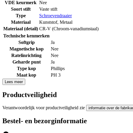
VDE keurmerk
Nee
Soort stift
Vaste stift
Type
Schroevendraaier
Materiaal
Kunststof
,
Metaal
Materiaal (detail)
CR-V (Chroom-vanadiumstaal)
Technische kenmerken
Softgrip
Ja
Magnetische kop
Nee
Ratelinrichting
Nee
Geharde punt
Ja
Type kop
Phillips
Maat kop
PH 3
Lees meer
Productveiligheid
Verantwoordelijk voor productveiligheid zie
informatie over de fabrika
Bestel- en bezorginformatie