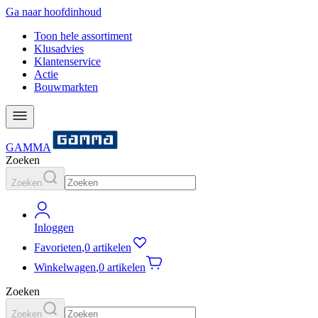
Ga naar hoofdinhoud
Toon hele assortiment
Klusadvies
Klantenservice
Actie
Bouwmarkten
GAMMA
Zoeken
Zoeken
Inloggen
Favorieten
,
0 artikelen
Winkelwagen
,
0 artikelen
Zoeken
Zoeken