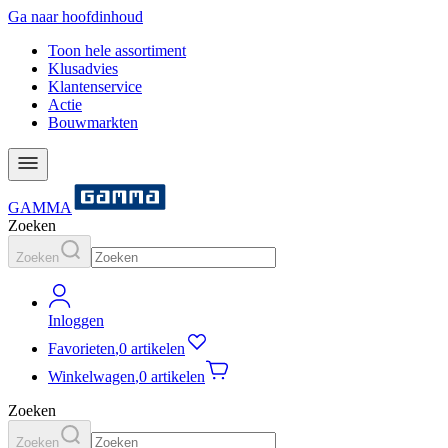
Ga naar hoofdinhoud
Toon hele assortiment
Klusadvies
Klantenservice
Actie
Bouwmarkten
GAMMA
Zoeken
Zoeken
Inloggen
Favorieten
,
0 artikelen
Winkelwagen
,
0 artikelen
Zoeken
Zoeken