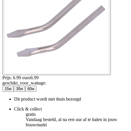
Prijs: 6.99 euro
6
.
99
geschikt_voor_wattage
:
15w
30w
60w
Dit product wordt niet thuis bezorgd
Click & collect
gratis
Vandaag besteld, al na een uur af te halen in jouw
bouwmarkt