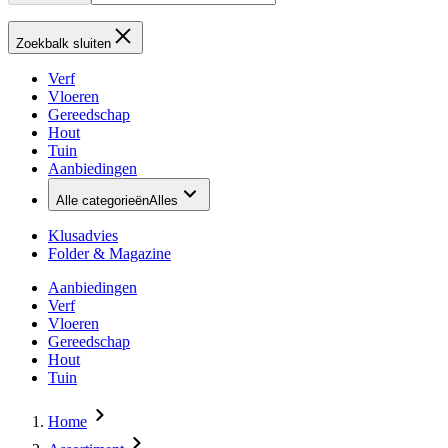
Zoekbalk sluiten
Verf
Vloeren
Gereedschap
Hout
Tuin
Aanbiedingen
Alle categorieën
Alles
Klusadvies
Folder & Magazine
Aanbiedingen
Verf
Vloeren
Gereedschap
Hout
Tuin
Home