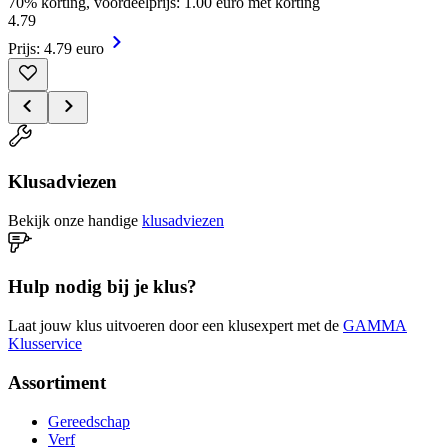
70% korting, voordeelprijs: 1.00 euro met korting
4
.
79
Prijs: 4.79 euro
Klusadviezen
Bekijk onze handige
klusadviezen
Hulp nodig bij je klus?
Laat jouw klus uitvoeren door een klusexpert met de
GAMMA
Klusservice
Assortiment
Gereedschap
Verf