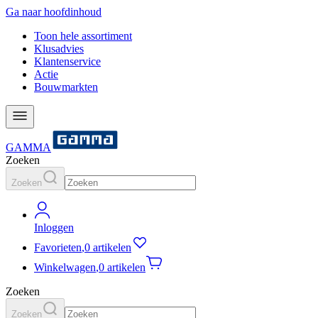
Ga naar hoofdinhoud
Toon hele assortiment
Klusadvies
Klantenservice
Actie
Bouwmarkten
GAMMA
Zoeken
Zoeken
Inloggen
Favorieten
,
0 artikelen
Winkelwagen
,
0 artikelen
Zoeken
Zoeken