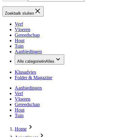
Zoekbalk sluiten
Verf
Vloeren
Gereedschap
Hout
Tuin
Aanbiedingen
Alle categorieën
Alles
Klusadvies
Folder & Magazine
Aanbiedingen
Verf
Vloeren
Gereedschap
Hout
Tuin
Home