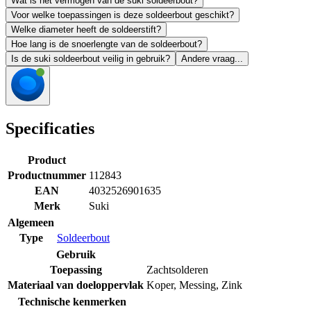
Wat is het vermogen van de suki soldeerbout?
Voor welke toepassingen is deze soldeerbout geschikt?
Welke diameter heeft de soldeerstift?
Hoe lang is de snoerlengte van de soldeerbout?
Is de suki soldeerbout veilig in gebruik?
Andere vraag...
Specificaties
Product
Productnummer
112843
EAN
4032526901635
Merk
Suki
Algemeen
Type
Soldeerbout
Gebruik
Toepassing
Zachtsolderen
Materiaal van doeloppervlak
Koper
,
Messing
,
Zink
Technische kenmerken