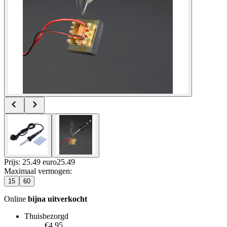
Prijs: 25.49 euro
25
.
49
Maximaal vermogen
:
15
60
Online
bijna uitverkocht
Thuisbezorgd
€4.95