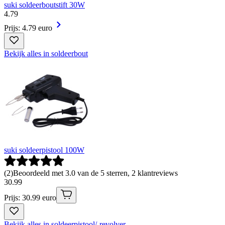
suki soldeerboutstift 30W
4
.
79
Prijs: 4.79 euro
Bekijk alles in soldeerbout
suki soldeerpistool 100W
(
2
)
Beoordeeld met 3.0 van de 5 sterren, 2 klantreviews
30
.
99
Prijs: 30.99 euro
Bekijk alles in soldeerpistool/-revolver