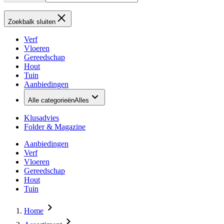
Zoekbalk sluiten
Verf
Vloeren
Gereedschap
Hout
Tuin
Aanbiedingen
Alle categorieën
Alles
Klusadvies
Folder & Magazine
Aanbiedingen
Verf
Vloeren
Gereedschap
Hout
Tuin
Home