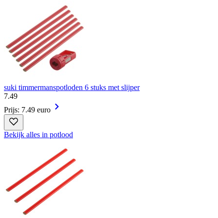
suki timmermanspotloden 6 stuks met slijper
7
.
49
Prijs: 7.49 euro
Bekijk alles in potlood