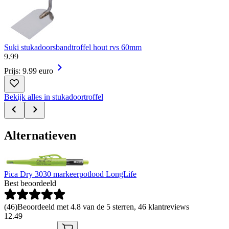
Suki stukadoorsbandtroffel hout rvs 60mm
9
.
99
Prijs: 9.99 euro
Bekijk alles in stukadoortroffel
Alternatieven
Pica Dry 3030 markeerpotlood LongLife
Best beoordeeld
(
46
)
Beoordeeld met 4.8 van de 5 sterren, 46 klantreviews
12
.
49