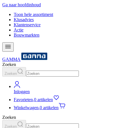
Ga naar hoofdinhoud
Toon hele assortiment
Klusadvies
Klantenservice
Actie
Bouwmarkten
GAMMA
Zoeken
Zoeken
Inloggen
Favorieten
,
0 artikelen
Winkelwagen
,
0 artikelen
Zoeken
Zoeken