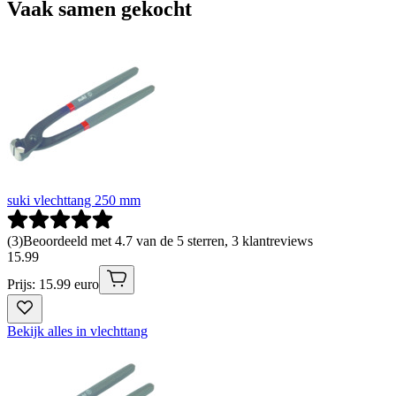
Vaak samen gekocht
suki vlechttang 250 mm
(
3
)
Beoordeeld met 4.7 van de 5 sterren, 3 klantreviews
15
.
99
Prijs: 15.99 euro
Bekijk alles in vlechttang