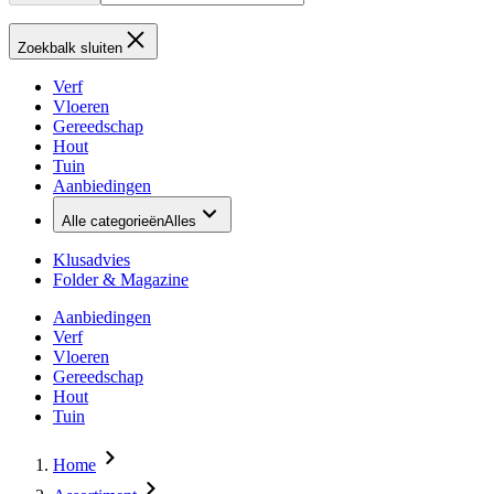
Zoekbalk sluiten
Verf
Vloeren
Gereedschap
Hout
Tuin
Aanbiedingen
Alle categorieën
Alles
Klusadvies
Folder & Magazine
Aanbiedingen
Verf
Vloeren
Gereedschap
Hout
Tuin
Home