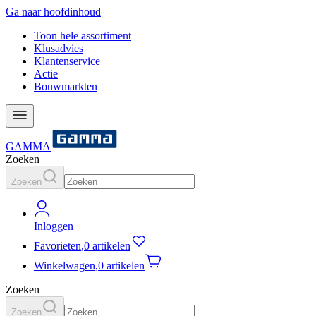
Ga naar hoofdinhoud
Toon hele assortiment
Klusadvies
Klantenservice
Actie
Bouwmarkten
GAMMA
Zoeken
Zoeken
Inloggen
Favorieten
,
0 artikelen
Winkelwagen
,
0 artikelen
Zoeken
Zoeken