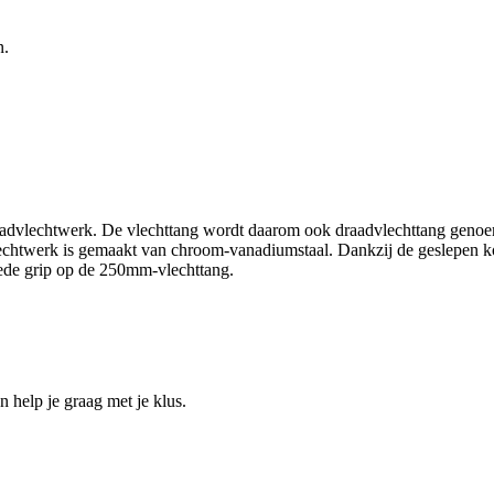
n.
draadvlechtwerk. De vlechttang wordt daarom ook draadvlechttang geno
echtwerk is gemaakt van chroom-vanadiumstaal. Dankzij de geslepen ko
oede grip op de 250mm-vlechttang.
help je graag met je klus.