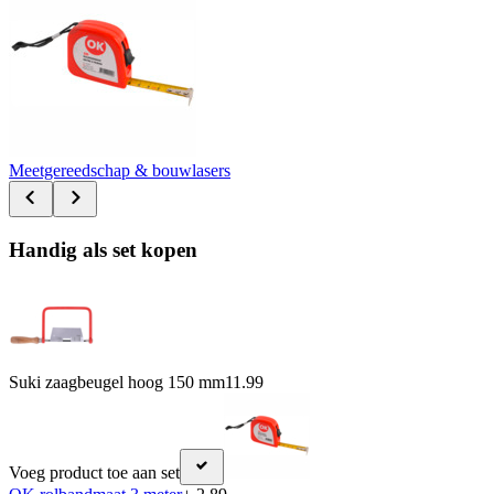
Meetgereedschap & bouwlasers
Handig als set kopen
Suki zaagbeugel hoog 150 mm
11.99
Voeg product toe aan set