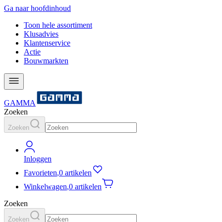
Ga naar hoofdinhoud
Toon hele assortiment
Klusadvies
Klantenservice
Actie
Bouwmarkten
GAMMA
Zoeken
Zoeken
Inloggen
Favorieten
,
0 artikelen
Winkelwagen
,
0 artikelen
Zoeken
Zoeken