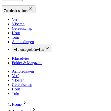
Zoekbalk sluiten
Verf
Vloeren
Gereedschap
Hout
Tuin
Aanbiedingen
Alle categorieën
Alles
Klusadvies
Folder & Magazine
Aanbiedingen
Verf
Vloeren
Gereedschap
Hout
Tuin
Home