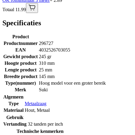
OK rolbandmaat 3 meter
+ 2.89
Totaal 11.99
Specificaties
Product
Productnummer
296727
EAN
4032526703055
Gewicht product
245 gr
Hoogte product
310 mm
Lengte product
25 mm
Breedte product
145 mm
Type(nummer)
Hoog model voor een groter bereik
Merk
Suki
Algemeen
Type
Metaalzaag
Materiaal
Hout
,
Metaal
Gebruik
Vertanding
32 tanden per inch
Technische kenmerken