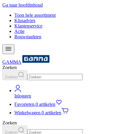
Ga naar hoofdinhoud
Toon hele assortiment
Klusadvies
Klantenservice
Actie
Bouwmarkten
GAMMA
Zoeken
Zoeken
Inloggen
Favorieten
,
0 artikelen
Winkelwagen
,
0 artikelen
Zoeken
Zoeken