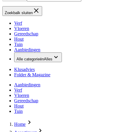
Zoekbalk sluiten
Verf
Vloeren
Gereedschap
Hout
Tuin
Aanbiedingen
Alle categorieën
Alles
Klusadvies
Folder & Magazine
Aanbiedingen
Verf
Vloeren
Gereedschap
Hout
Tuin
Home