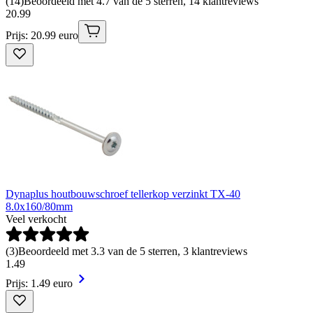
(
14
)
Beoordeeld met 4.7 van de 5 sterren, 14 klantreviews
20
.
99
Prijs: 20.99 euro
Dynaplus houtbouwschroef tellerkop verzinkt TX-40
8.0x160/80mm
Veel verkocht
(
3
)
Beoordeeld met 3.3 van de 5 sterren, 3 klantreviews
1
.
49
Prijs: 1.49 euro