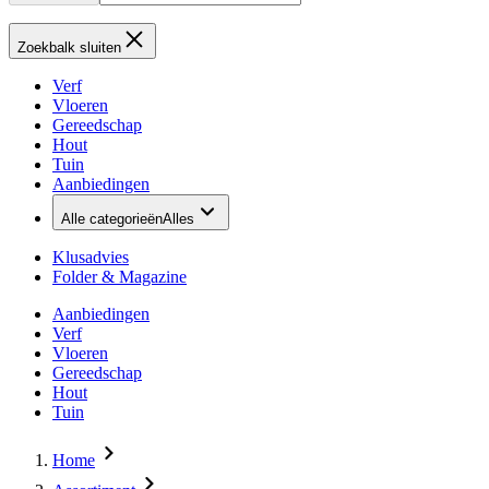
Zoekbalk sluiten
Verf
Vloeren
Gereedschap
Hout
Tuin
Aanbiedingen
Alle categorieën
Alles
Klusadvies
Folder & Magazine
Aanbiedingen
Verf
Vloeren
Gereedschap
Hout
Tuin
Home