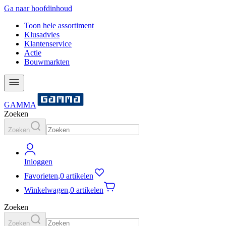
Ga naar hoofdinhoud
Toon hele assortiment
Klusadvies
Klantenservice
Actie
Bouwmarkten
GAMMA
Zoeken
Zoeken
Inloggen
Favorieten
,
0 artikelen
Winkelwagen
,
0 artikelen
Zoeken
Zoeken