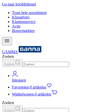
Ga naar hoofdinhoud
Toon hele assortiment
Klusadvies
Klantenservice
Actie
Bouwmarkten
GAMMA
Zoeken
Zoeken
Inloggen
Favorieten
,
0 artikelen
Winkelwagen
,
0 artikelen
Zoeken
Zoeken