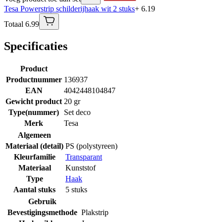
Tesa Powerstrip schilderijhaak wit 2 stuks
+ 6.19
Totaal 6.99
Specificaties
Product
Productnummer
136937
EAN
4042448104847
Gewicht product
20 gr
Type(nummer)
Set deco
Merk
Tesa
Algemeen
Materiaal (detail)
PS (polystyreen)
Kleurfamilie
Transparant
Materiaal
Kunststof
Type
Haak
Aantal stuks
5 stuks
Gebruik
Bevestigingsmethode
Plakstrip