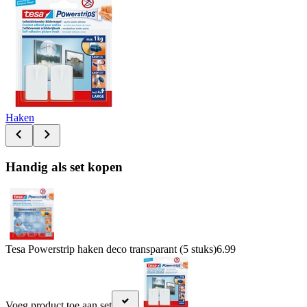
Haken
Handig als set kopen
Tesa Powerstrip haken deco transparant (5 stuks)
6.99
Voeg product toe aan set