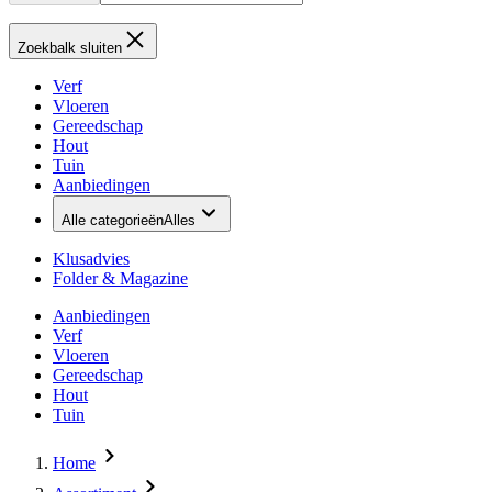
Zoekbalk sluiten
Verf
Vloeren
Gereedschap
Hout
Tuin
Aanbiedingen
Alle categorieën
Alles
Klusadvies
Folder & Magazine
Aanbiedingen
Verf
Vloeren
Gereedschap
Hout
Tuin
Home