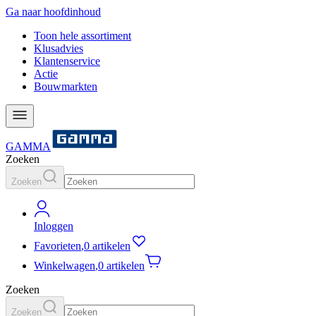
Ga naar hoofdinhoud
Toon hele assortiment
Klusadvies
Klantenservice
Actie
Bouwmarkten
GAMMA
Zoeken
Zoeken
Inloggen
Favorieten
,
0 artikelen
Winkelwagen
,
0 artikelen
Zoeken
Zoeken