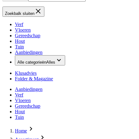
Zoekbalk sluiten
Verf
Vloeren
Gereedschap
Hout
Tuin
Aanbiedingen
Alle categorieën
Alles
Klusadvies
Folder & Magazine
Aanbiedingen
Verf
Vloeren
Gereedschap
Hout
Tuin
Home