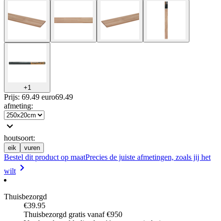
+
1
Prijs: 69.49 euro
69
.
49
afmeting
:
houtsoort
:
eik
vuren
Bestel dit product op maat
Precies de juiste afmetingen, zoals jij het
wilt
Thuisbezorgd
€39.95
Thuisbezorgd gratis vanaf €950