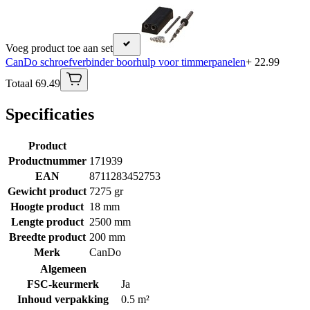
Voeg product toe aan set
CanDo schroefverbinder boorhulp voor timmerpanelen
+ 22.99
Totaal 69.49
Specificaties
Product
Productnummer
171939
EAN
8711283452753
Gewicht product
7275 gr
Hoogte product
18 mm
Lengte product
2500 mm
Breedte product
200 mm
Merk
CanDo
Algemeen
FSC-keurmerk
Ja
Inhoud verpakking
0.5 m²