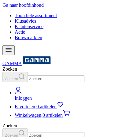
Ga naar hoofdinhoud
Toon hele assortiment
Klusadvies
Klantenservice
Actie
Bouwmarkten
GAMMA
Zoeken
Zoeken
Inloggen
Favorieten
,
0 artikelen
Winkelwagen
,
0 artikelen
Zoeken
Zoeken