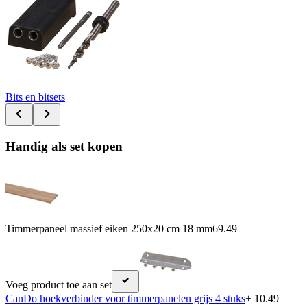
Bits en bitsets
Handig als set kopen
Timmerpaneel massief eiken 250x20 cm 18 mm
69.49
Voeg product toe aan set
CanDo hoekverbinder voor timmerpanelen grijs 4 stuks
+ 10.49