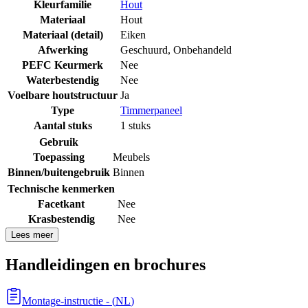
Kleurfamilie
Hout
Materiaal
Hout
Materiaal (detail)
Eiken
Afwerking
Geschuurd
,
Onbehandeld
PEFC Keurmerk
Nee
Waterbestendig
Nee
Voelbare houtstructuur
Ja
Type
Timmerpaneel
Aantal stuks
1 stuks
Gebruik
Toepassing
Meubels
Binnen/buitengebruik
Binnen
Technische kenmerken
Facetkant
Nee
Krasbestendig
Nee
Lees meer
Handleidingen en brochures
Montage-instructie
- (
NL
)