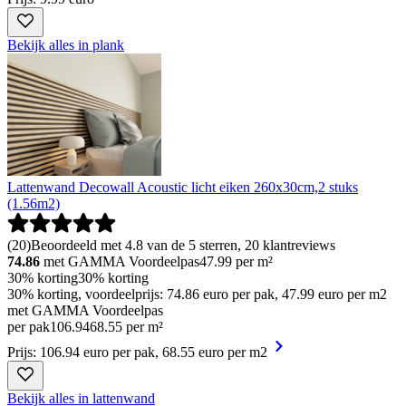
Bekijk alles in plank
Lattenwand Decowall Acoustic licht eiken 260x30cm,2 stuks
(1.56m2)
(
20
)
Beoordeeld met 4.8 van de 5 sterren, 20 klantreviews
74.86
met GAMMA Voordeelpas
47.99
per m²
30% korting
30% korting
30% korting, voordeelprijs: 74.86 euro per pak, 47.99 euro per m2
met GAMMA Voordeelpas
per pak
106
.
94
68.55 per m²
Prijs: 106.94 euro per pak, 68.55 euro per m2
Bekijk alles in lattenwand