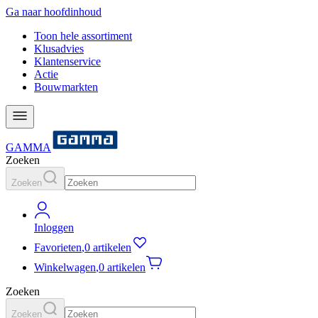
Ga naar hoofdinhoud
Toon hele assortiment
Klusadvies
Klantenservice
Actie
Bouwmarkten
GAMMA
Zoeken
Zoeken
Inloggen
Favorieten
,
0 artikelen
Winkelwagen
,
0 artikelen
Zoeken
Zoeken