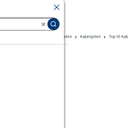
Sluiten
Sluiten
Elektra
Elektrabuizen & kabelgoten
Kabelgoten
Top 10 Ka