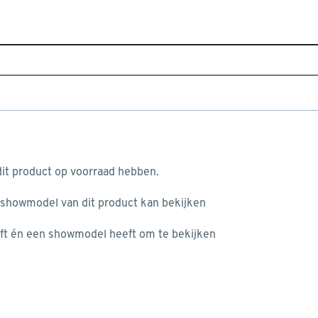
Home
Assortiment
Elektra, verlichting & beveiliging
Top 10 Kabelgoten
aan je winkelwagen
it product op voorraad hebben.
 showmodel van dit product kan bekijken
n je winkelwagen:
ft én een showmodel heeft om te bekijken
misgegaan...
Attema kabelgoot MK10 kunststof 
zelfklevend wit 20x10mm 2 meter