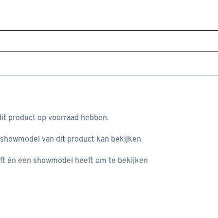
Home
Assortiment
Tuin
Schuttingen & hekken
Top 10 schutting- en hek
aan je winkelwagen
it product op voorraad hebben.
 showmodel van dit product kan bekijken
n je winkelwagen:
ft én een showmodel heeft om te bekijken
misgegaan...
Plaatduim Ø16 mm verzinkt