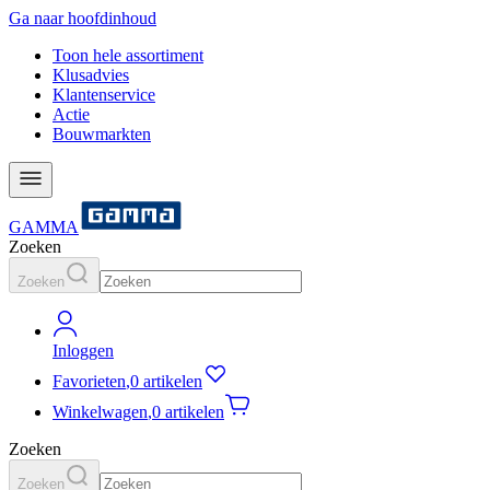
Ga naar hoofdinhoud
Toon hele assortiment
Klusadvies
Klantenservice
Actie
Bouwmarkten
GAMMA
Zoeken
Zoeken
Inloggen
Favorieten
,
0 artikelen
Winkelwagen
,
0 artikelen
Zoeken
Zoeken