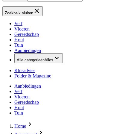
Zoekbalk sluiten
Verf
Vloeren
Gereedschap
Hout
Tuin
Aanbiedingen
Alle categorieën
Alles
Klusadvies
Folder & Magazine
Aanbiedingen
Verf
Vloeren
Gereedschap
Hout
Tuin
Home