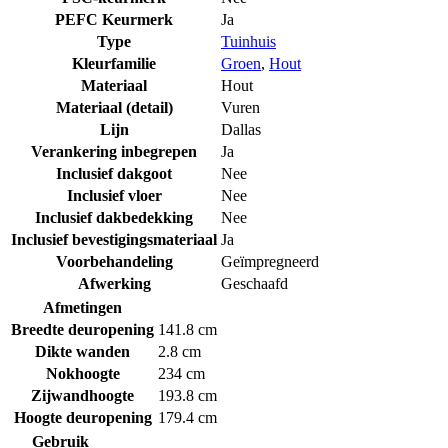
PEFC Keurmerk
Ja
Type
Tuinhuis
Kleurfamilie
Groen
,
Hout
Materiaal
Hout
Materiaal (detail)
Vuren
Lijn
Dallas
Verankering inbegrepen
Ja
Inclusief dakgoot
Nee
Inclusief vloer
Nee
Inclusief dakbedekking
Nee
Inclusief bevestigingsmateriaal
Ja
Voorbehandeling
Geïmpregneerd
Afwerking
Geschaafd
Afmetingen
Breedte deuropening
141.8 cm
Dikte wanden
2.8 cm
Nokhoogte
234 cm
Zijwandhoogte
193.8 cm
Hoogte deuropening
179.4 cm
Gebruik