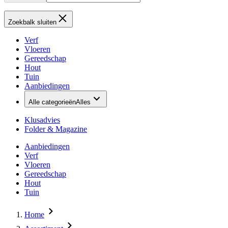
Zoekbalk sluiten
Verf
Vloeren
Gereedschap
Hout
Tuin
Aanbiedingen
Alle categorieën
Alles
Klusadvies
Folder & Magazine
Aanbiedingen
Verf
Vloeren
Gereedschap
Hout
Tuin
Home