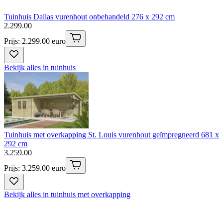
Tuinhuis Dallas vurenhout onbehandeld 276 x 292 cm
2
.
299
.
00
Prijs: 2.299.00 euro
Bekijk alles in tuinhuis
Tuinhuis met overkapping St. Louis vurenhout geïmpregneerd 681 x
292 cm
3
.
259
.
00
Prijs: 3.259.00 euro
Bekijk alles in tuinhuis met overkapping