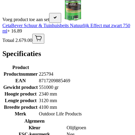
Voeg product toe aan set
CetaBever Schuur & Tuinhuisbeits Natuurlijk Effect mat zwart 750
ml
+ 16.89
Totaal 2.679.00
Specificaties
Product
Productnummer
225794
EAN
8717209885469
Gewicht product
551000 gr
Hoogte product
2340 mm
Lengte product
3120 mm
Breedte product
4100 mm
Merk
Outdoor Life Products
Algemeen
Kleur
Olijfgroen
FSC-keurmerk
Nee