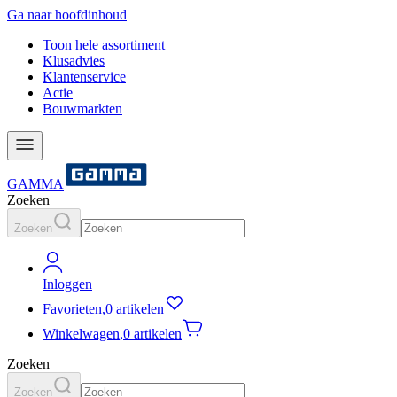
Ga naar hoofdinhoud
Toon hele assortiment
Klusadvies
Klantenservice
Actie
Bouwmarkten
GAMMA
Zoeken
Zoeken
Inloggen
Favorieten
,
0 artikelen
Winkelwagen
,
0 artikelen
Zoeken
Zoeken