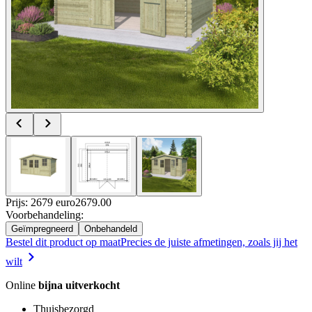
Prijs: 2679 euro
2679
.
00
Voorbehandeling
:
Geïmpregneerd
Onbehandeld
Bestel dit product op maat
Precies de juiste afmetingen, zoals jij het
wilt
Online
bijna uitverkocht
Thuisbezorgd