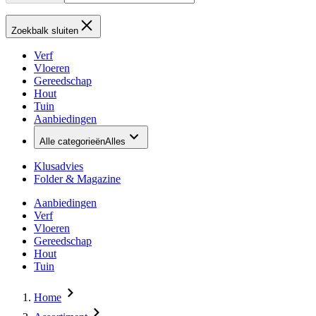
Zoekbalk sluiten
Verf
Vloeren
Gereedschap
Hout
Tuin
Aanbiedingen
Alle categorieën
Alles
Klusadvies
Folder & Magazine
Aanbiedingen
Verf
Vloeren
Gereedschap
Hout
Tuin
Home