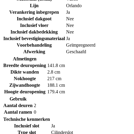
Lijn
Orlando
Verankering inbegrepen
Ja
Inclusief dakgoot
Nee
Inclusief vloer
Nee
Inclusief dakbedekking
Nee
Inclusief bevestigingsmateriaal
Ja
Voorbehandeling
Geïmpregneerd
Afwerking
Geschaafd
Afmetingen
Breedte deuropening
141.8 cm
Dikte wanden
2.8 cm
Nokhoogte
217 cm
Zijwandhoogte
188.1 cm
Hoogte deuropening
179.4 cm
Gebruik
Aantal deuren
2
Aantal ramen
0
Technische kenmerken
Inclusief slot
Ja
Type slot
Cilinderslot