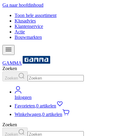
Ga naar hoofdinhoud
Toon hele assortiment
Klusadvies
Klantenservice
Actie
Bouwmarkten
GAMMA
Zoeken
Zoeken
Inloggen
Favorieten
,
0 artikelen
Winkelwagen
,
0 artikelen
Zoeken
Zoeken