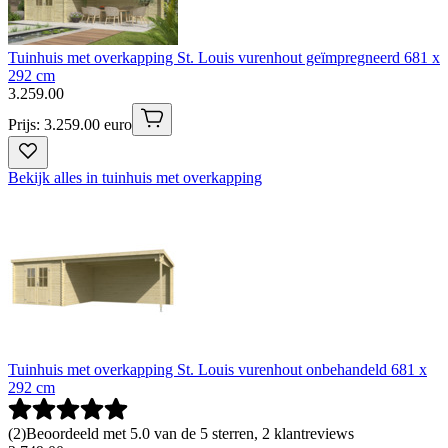
Tuinhuis met overkapping St. Louis vurenhout geïmpregneerd 681 x
292 cm
3
.
259
.
00
Prijs: 3.259.00 euro
Bekijk alles in tuinhuis met overkapping
Tuinhuis met overkapping St. Louis vurenhout onbehandeld 681 x
292 cm
(
2
)
Beoordeeld met 5.0 van de 5 sterren, 2 klantreviews