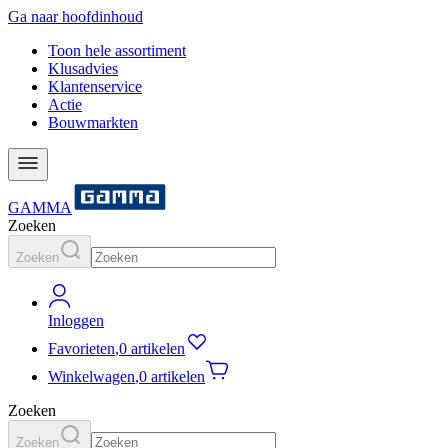
Ga naar hoofdinhoud
Toon hele assortiment
Klusadvies
Klantenservice
Actie
Bouwmarkten
GAMMA
Zoeken
Zoeken
Inloggen
Favorieten
,
0 artikelen
Winkelwagen
,
0 artikelen
Zoeken
Zoeken