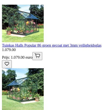
Tuinkas Halls Popular 86 groen gecoat met 3mm veiligheidsglas
1
.
079
.
00
Prijs: 1.079.00 euro