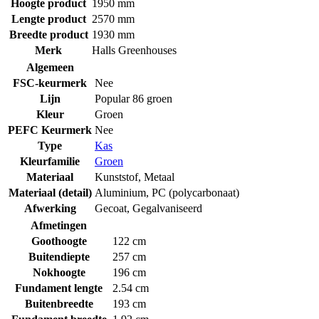
Hoogte product
1950 mm
Lengte product
2570 mm
Breedte product
1930 mm
Merk
Halls Greenhouses
Algemeen
FSC-keurmerk
Nee
Lijn
Popular 86 groen
Kleur
Groen
PEFC Keurmerk
Nee
Type
Kas
Kleurfamilie
Groen
Materiaal
Kunststof
,
Metaal
Materiaal (detail)
Aluminium
,
PC (polycarbonaat)
Afwerking
Gecoat
,
Gegalvaniseerd
Afmetingen
Goothoogte
122 cm
Buitendiepte
257 cm
Nokhoogte
196 cm
Fundament lengte
2.54 cm
Buitenbreedte
193 cm