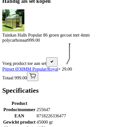
Handig als set kopen
Tuinkas Halls Popular 86 groen gecoat met 4mm
polycarbonaat
999.00
Voeg product toe aan set
Pijpset Ø30MM Popular/Royal
+ 29.00
Totaal 999.00
Specificaties
Product
Productnummer
255647
EAN
8718226336477
Gewicht product
45000 gr