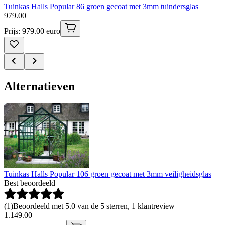
Tuinkas Halls Popular 86 groen gecoat met 3mm tuindersglas
979
.
00
Prijs: 979.00 euro
Alternatieven
Tuinkas Halls Popular 106 groen gecoat met 3mm veiligheidsglas
Best beoordeeld
(
1
)
Beoordeeld met 5.0 van de 5 sterren, 1 klantreview
1
.
149
.
00