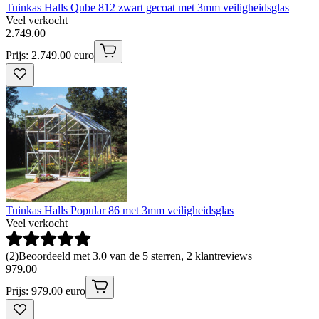
Tuinkas Halls Qube 812 zwart gecoat met 3mm veiligheidsglas
Veel verkocht
2
.
749
.
00
Prijs: 2.749.00 euro
Tuinkas Halls Popular 86 met 3mm veiligheidsglas
Veel verkocht
(
2
)
Beoordeeld met 3.0 van de 5 sterren, 2 klantreviews
979
.
00
Prijs: 979.00 euro