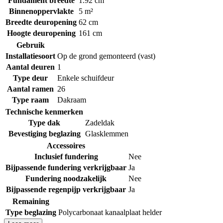
Fundament breedte
1.92 cm
Binnenoppervlakte
5 m²
Breedte deuropening
62 cm
Hoogte deuropening
161 cm
Gebruik
Installatiesoort
Op de grond gemonteerd (vast)
Aantal deuren
1
Type deur
Enkele schuifdeur
Aantal ramen
26
Type raam
Dakraam
Technische kenmerken
Type dak
Zadeldak
Bevestiging beglazing
Glasklemmen
Accessoires
Inclusief fundering
Nee
Bijpassende fundering verkrijgbaar
Ja
Fundering noodzakelijk
Nee
Bijpassende regenpijp verkrijgbaar
Ja
Remaining
Type beglazing
Polycarbonaat kanaalplaat helder