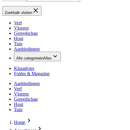
Zoekbalk sluiten
Verf
Vloeren
Gereedschap
Hout
Tuin
Aanbiedingen
Alle categorieën
Alles
Klusadvies
Folder & Magazine
Aanbiedingen
Verf
Vloeren
Gereedschap
Hout
Tuin
Home