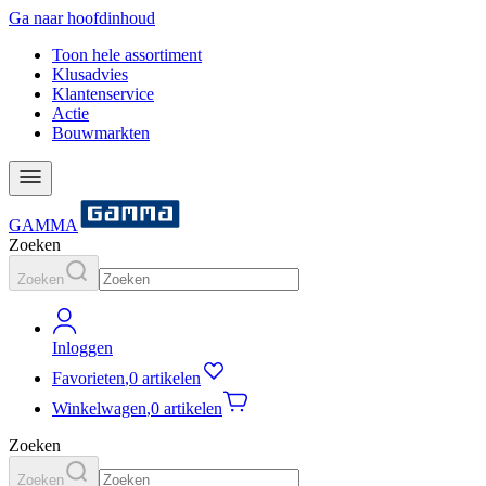
Ga naar hoofdinhoud
Toon hele assortiment
Klusadvies
Klantenservice
Actie
Bouwmarkten
GAMMA
Zoeken
Zoeken
Inloggen
Favorieten
,
0 artikelen
Winkelwagen
,
0 artikelen
Zoeken
Zoeken