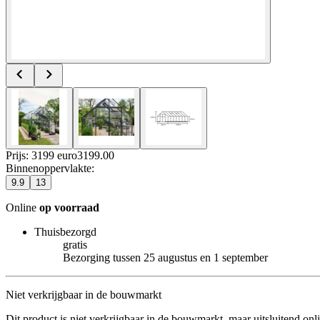
Prijs: 3199 euro
3199
.
00
Binnenoppervlakte
:
9.9
13
Online
op voorraad
Thuisbezorgd
gratis
Bezorging tussen 25 augustus en 1 september
Niet verkrijgbaar in de bouwmarkt
Dit product is niet verkrijgbaar in de bouwmarkt, maar uitsluitend onl