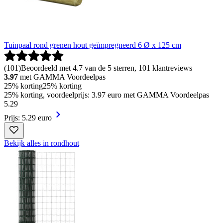
Tuinpaal rond grenen hout geïmpregneerd 6 Ø x 125 cm
(
101
)
Beoordeeld met 4.7 van de 5 sterren, 101 klantreviews
3.97
met GAMMA Voordeelpas
25% korting
25% korting
25% korting, voordeelprijs: 3.97 euro met GAMMA Voordeelpas
5
.
29
Prijs: 5.29 euro
Bekijk alles in rondhout