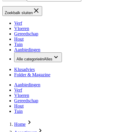
Zoekbalk sluiten
Verf
Vloeren
Gereedschap
Hout
Tuin
Aanbiedingen
Alle categorieën
Alles
Klusadvies
Folder & Magazine
Aanbiedingen
Verf
Vloeren
Gereedschap
Hout
Tuin
Home