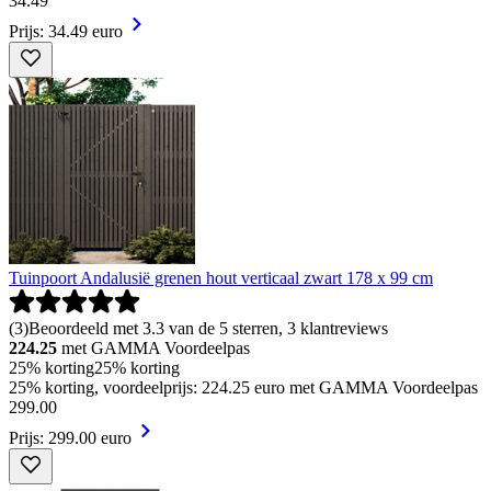
34
.
49
Prijs: 34.49 euro
Tuinpoort Andalusië grenen hout verticaal zwart 178 x 99 cm
(
3
)
Beoordeeld met 3.3 van de 5 sterren, 3 klantreviews
224.25
met GAMMA Voordeelpas
25% korting
25% korting
25% korting, voordeelprijs: 224.25 euro met GAMMA Voordeelpas
299
.
00
Prijs: 299.00 euro