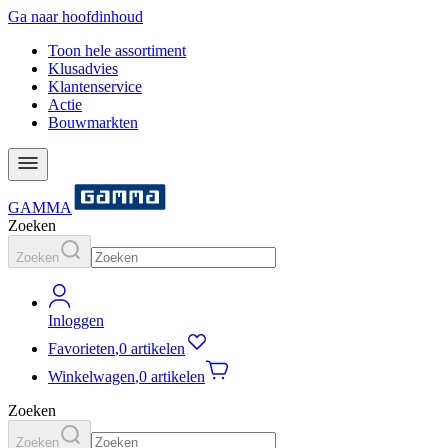
Ga naar hoofdinhoud
Toon hele assortiment
Klusadvies
Klantenservice
Actie
Bouwmarkten
GAMMA
Zoeken
Zoeken
Inloggen
Favorieten
,
0 artikelen
Winkelwagen
,
0 artikelen
Zoeken
Zoeken