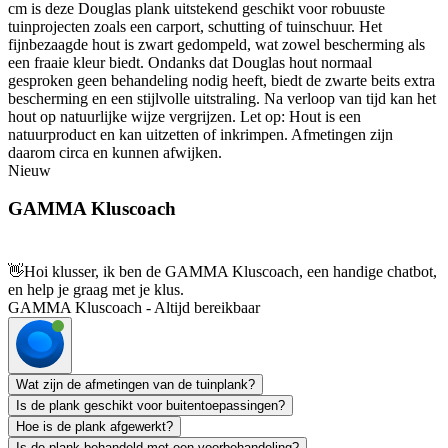
cm is deze Douglas plank uitstekend geschikt voor robuuste
tuinprojecten zoals een carport, schutting of tuinschuur. Het
fijnbezaagde hout is zwart gedompeld, wat zowel bescherming als
een fraaie kleur biedt. Ondanks dat Douglas hout normaal
gesproken geen behandeling nodig heeft, biedt de zwarte beits extra
bescherming en een stijlvolle uitstraling. Na verloop van tijd kan het
hout op natuurlijke wijze vergrijzen. Let op: Hout is een
natuurproduct en kan uitzetten of inkrimpen. Afmetingen zijn
daarom circa en kunnen afwijken.
Nieuw
GAMMA Kluscoach
👋
Hoi klusser, ik ben de GAMMA Kluscoach, een handige chatbot,
en help je graag met je klus.
GAMMA Kluscoach - Altijd bereikbaar
Wat zijn de afmetingen van de tuinplank?
Is de plank geschikt voor buitentoepassingen?
Hoe is de plank afgewerkt?
Is de plank behandeld met een voorbehandeling?