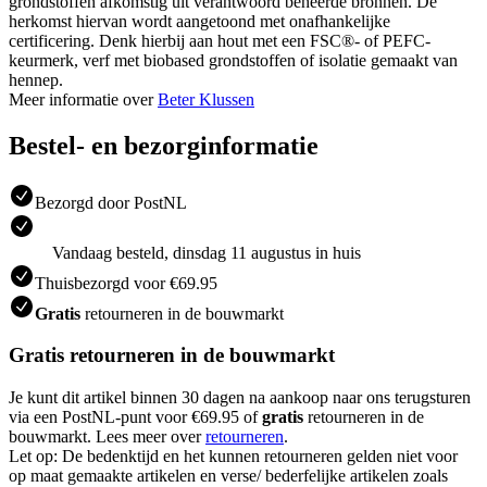
grondstoffen afkomstig uit verantwoord beheerde bronnen. De
herkomst hiervan wordt aangetoond met onafhankelijke
certificering. Denk hierbij aan hout met een FSC®- of PEFC-
keurmerk, verf met biobased grondstoffen of isolatie gemaakt van
hennep.
Meer informatie over
Beter Klussen
Bestel- en bezorginformatie
Bezorgd door PostNL
Vandaag besteld, dinsdag 11 augustus in huis
Thuisbezorgd voor €69.95
Gratis
retourneren in de bouwmarkt
Gratis retourneren in de bouwmarkt
Je kunt dit artikel binnen 30 dagen na aankoop naar ons terugsturen
via een PostNL-punt voor €69.95 of
gratis
retourneren in de
bouwmarkt. Lees meer over
retourneren
.
Let op: De bedenktijd en het kunnen retourneren gelden niet voor
op maat gemaakte artikelen en verse/ bederfelijke artikelen zoals