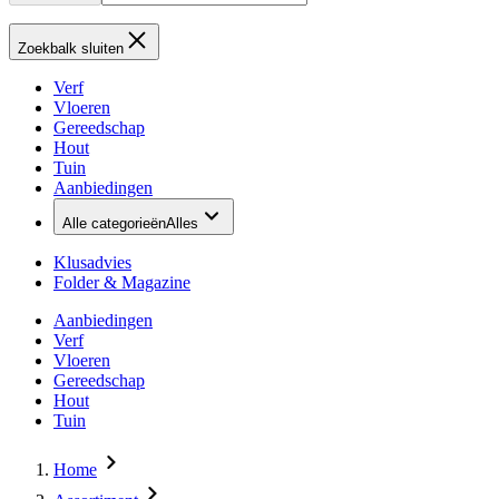
Zoekbalk sluiten
Verf
Vloeren
Gereedschap
Hout
Tuin
Aanbiedingen
Alle categorieën
Alles
Klusadvies
Folder & Magazine
Aanbiedingen
Verf
Vloeren
Gereedschap
Hout
Tuin
Home