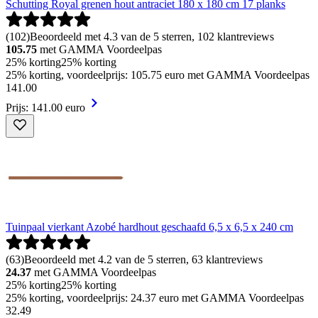
Schutting Royal grenen hout antraciet 180 x 180 cm 17 planks
(
102
)
Beoordeeld met 4.3 van de 5 sterren, 102 klantreviews
105.75
met GAMMA Voordeelpas
25% korting
25% korting
25% korting, voordeelprijs: 105.75 euro met GAMMA Voordeelpas
141
.
00
Prijs: 141.00 euro
Tuinpaal vierkant Azobé hardhout geschaafd 6,5 x 6,5 x 240 cm
(
63
)
Beoordeeld met 4.2 van de 5 sterren, 63 klantreviews
24.37
met GAMMA Voordeelpas
25% korting
25% korting
25% korting, voordeelprijs: 24.37 euro met GAMMA Voordeelpas
32
.
49