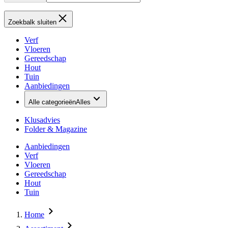
Zoekbalk sluiten
Verf
Vloeren
Gereedschap
Hout
Tuin
Aanbiedingen
Alle categorieën
Alles
Klusadvies
Folder & Magazine
Aanbiedingen
Verf
Vloeren
Gereedschap
Hout
Tuin
Home