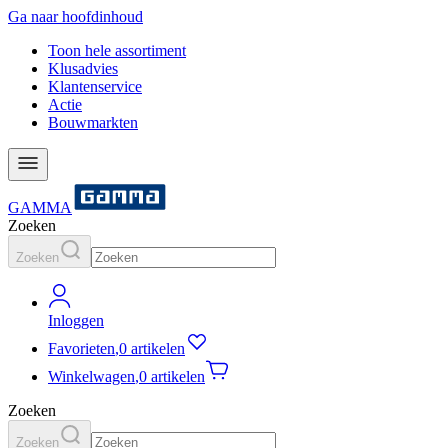
Ga naar hoofdinhoud
Toon hele assortiment
Klusadvies
Klantenservice
Actie
Bouwmarkten
GAMMA
Zoeken
Zoeken
Inloggen
Favorieten
,
0 artikelen
Winkelwagen
,
0 artikelen
Zoeken
Zoeken