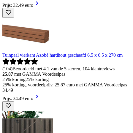
Prijs: 32.49 euro
Tuinpaal vierkant Azobé hardhout geschaafd 6,5 x 6,5 x 270 cm
(
104
)
Beoordeeld met 4.1 van de 5 sterren, 104 klantreviews
25.87
met GAMMA Voordeelpas
25% korting
25% korting
25% korting, voordeelprijs: 25.87 euro met GAMMA Voordeelpas
34
.
49
Prijs: 34.49 euro