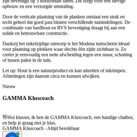
zijn bevestigd op 3 horizontale latten. Dit zorgt voor een stevige
opbouw en een verzorgde uitstraling.
Door de verticale plaatsing van de planken ontstaat een strak en
recht geheel dat goed past binnen verschillende tuinindelingen. De
combinatie van hardhout en RVS bevestiging draagt bij aan een
solide en betrouwbare constructie.
Dankzij het enkelzijdige ontwerp is het Modena tuinscherm ideaal
voor plaatsing op plekken waar slechts één zijde zichtbaar is. Zo
creëer je eenvoudig een nette afscheiding tegen een muur, schutting
of tussen palen in de tuin.
Let op: Hout is een natuurproduct en kan uitzetten of inkrimpen.
Afmetingen zijn daarom circa en kunnen afwijken.
Nieuw
GAMMA Kluscoach
👋
Hoi klusser, ik ben de GAMMA Kluscoach, een handige chatbot,
en help je graag met je klus.
GAMMA Kluscoach - Altijd bereikbaar