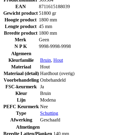
EAN
8711615188039
Gewicht product
51800 gr
Hoogte product
1800 mm
Lengte product
45 mm
Breedte product
1800 mm
Merk
Geen
N P K
9998-9998-9998
Algemeen
Kleurfamilie
Bruin
,
Hout
Materiaal
Hout
Materiaal (detail)
Hardhout (overig)
Voorbehandeling
Onbehandeld
FSC-keurmerk
Ja
Kleur
Bruin
Lijn
Modena
PEFC Keurmerk
Nee
Type
Schutting
Afwerking
Geschaafd
Afmetingen
Breedte Latten/Planken
140 mm