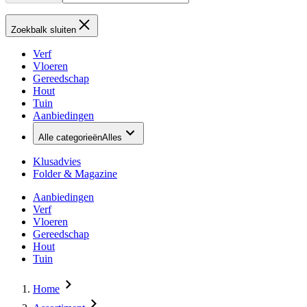
Zoekbalk sluiten
Verf
Vloeren
Gereedschap
Hout
Tuin
Aanbiedingen
Alle categorieën
Alles
Klusadvies
Folder & Magazine
Aanbiedingen
Verf
Vloeren
Gereedschap
Hout
Tuin
Home