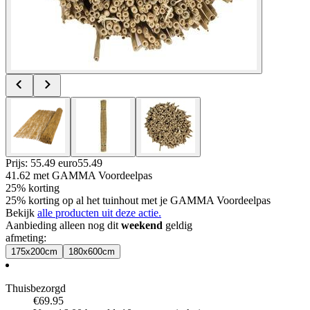
Prijs: 55.49 euro
55
.
49
41.62
met GAMMA Voordeelpas
25% korting
25% korting op al het tuinhout met je GAMMA Voordeelpas
Bekijk
alle producten uit deze actie.
Aanbieding alleen nog dit
weekend
geldig
afmeting
:
175x200cm
180x600cm
Thuisbezorgd
€69.95