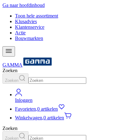
Ga naar hoofdinhoud
Toon hele assortiment
Klusadvies
Klantenservice
Actie
Bouwmarkten
GAMMA
Zoeken
Zoeken
Inloggen
Favorieten
,
0 artikelen
Winkelwagen
,
0 artikelen
Zoeken
Zoeken